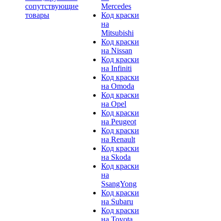
сопутствующие
Mercedes
товары
Код краски
на
Mitsubishi
Код краски
на Nissan
Код краски
на Infiniti
Код краски
на Omoda
Код краски
на Opel
Код краски
на Peugeot
Код краски
на Renault
Код краски
на Skoda
Код краски
на
SsangYong
Код краски
на Subaru
Код краски
на Toyota