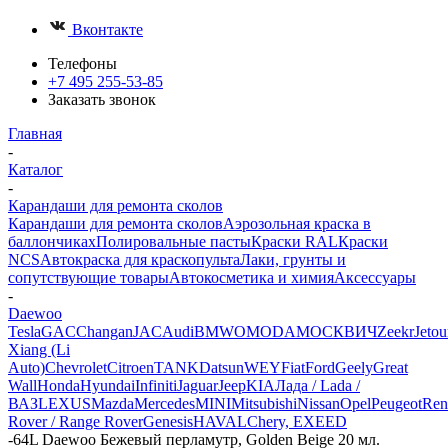
Вконтакте
Телефоны
+7 495 255-53-85
Заказать звонок
Главная
-
Каталог
-
Карандаши для ремонта сколов
Карандаши для ремонта сколов
Аэрозольная краска в
баллончиках
Полировальные пасты
Краски RAL
Краски
NCS
Автокраска для краскопульта
Лаки, грунты и
сопутствующие товары
Автокосметика и химия
Аксессуары
-
Daewoo
Tesla
GAC
Changan
JAC
Audi
BMW
OMODA
МОСКВИЧ
Zeekr
Jetou
Xiang (Li
Auto)
Chevrolet
Citroen
TANK
Datsun
WEY
Fiat
Ford
Geely
Great
Wall
Honda
Hyundai
Infiniti
Jaguar
Jeep
KIA
Лада / Lada /
ВАЗ
LEXUS
Mazda
Mercedes
MINI
Mitsubishi
Nissan
Opel
Peugeot
Ren
Rover / Range Rover
Genesis
HAVAL
Chery, EXEED
-
64L Daewoo Бежевый перламутр, Golden Beige 20 мл.