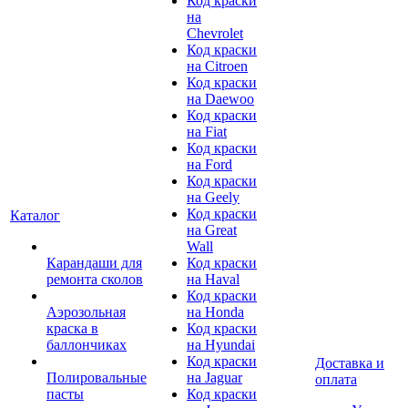
Код краски
на
Chevrolet
Код краски
на Citroen
Код краски
на Daewoo
Код краски
на Fiat
Код краски
на Ford
Код краски
на Geely
Код краски
Каталог
на Great
Wall
Карандаши для
Код краски
ремонта сколов
на Haval
Код краски
Аэрозольная
на Honda
краска в
Код краски
баллончиках
на Hyundai
Код краски
Доставка и
Полировальные
на Jaguar
оплата
пасты
Код краски