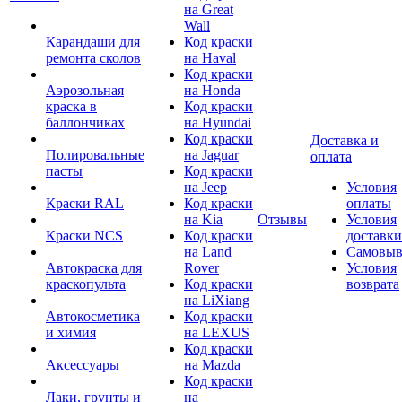
на Great
Wall
Карандаши для
Код краски
ремонта сколов
на Haval
Код краски
Аэрозольная
на Honda
краска в
Код краски
баллончиках
на Hyundai
Код краски
Доставка и
Полировальные
на Jaguar
оплата
пасты
Код краски
на Jeep
Условия
Краски RAL
Код краски
оплаты
на Kia
Отзывы
Условия
Краски NCS
Код краски
доставки
на Land
Самовыв
Автокраска для
Rover
Условия
краскопульта
Код краски
возврата
на LiXiang
Автокосметика
Код краски
и химия
на LEXUS
Код краски
Аксессуары
на Mazda
Код краски
Лаки, грунты и
на