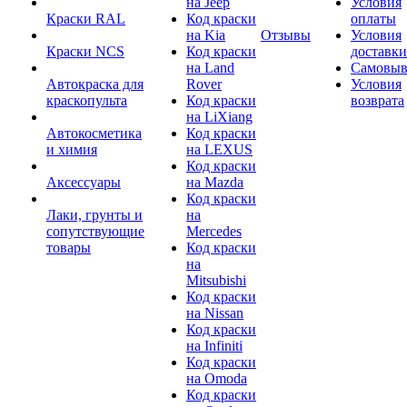
на Jeep
Условия
Краски RAL
Код краски
оплаты
на Kia
Отзывы
Условия
Краски NCS
Код краски
доставки
на Land
Самовыв
Автокраска для
Rover
Условия
краскопульта
Код краски
возврата
на LiXiang
Автокосметика
Код краски
и химия
на LEXUS
Код краски
Аксессуары
на Mazda
Код краски
Лаки, грунты и
на
сопутствующие
Mercedes
товары
Код краски
на
Mitsubishi
Код краски
на Nissan
Код краски
на Infiniti
Код краски
на Omoda
Код краски