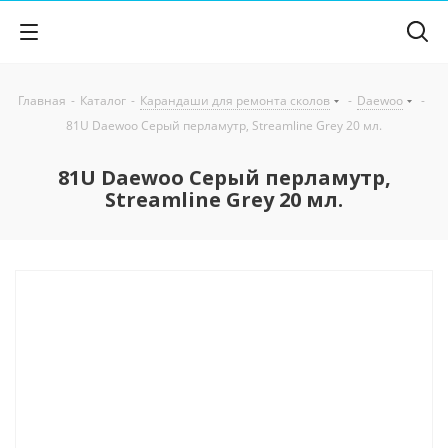
Главная
-
Каталог
-
Карандаши для ремонта сколов
-
Daewoo
-
81U Daewoo Серый перламутр, Streamline Grey 20 мл.
81U Daewoo Серый перламутр,
Streamline Grey 20 мл.