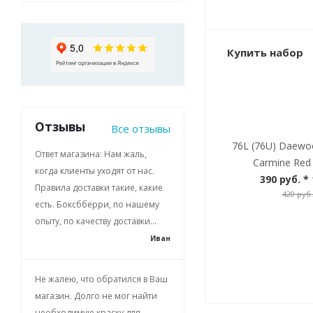
Купить набор
Отзывы
Все отзывы
76L (76U) Daewo
Ответ магазина: Нам жаль,
Carmine Red 
когда клиенты уходят от нас.
390 руб.
* 
Правила доставки такие, какие
420 руб.
есть. Боксбберри, по нашему
опыту, по качеству доставки...
Иван
Не жалею, что обратился в Ваш
магазин. Долго не мог найти
необходимую краску для