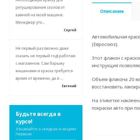
ретуширования сколов от
Описание
камней на моей машине.
Менеджер уто...
Сергей
Автомобильная краск
(Евросоюз).
Не первый раз (можно даже
сказать не первый год) работаю
Этот флакон с краск
с магазином. Сам барыжу
инструкция позволя
машинами и краска требуется
время от времени, да и ...
Объем флакона 20 мл
восстановить лакокр
Евгений
На этикетке наклеен
покраски авто при п
Будьте всегда в
курсе!
Узнавайте о скидках и акциях
первым