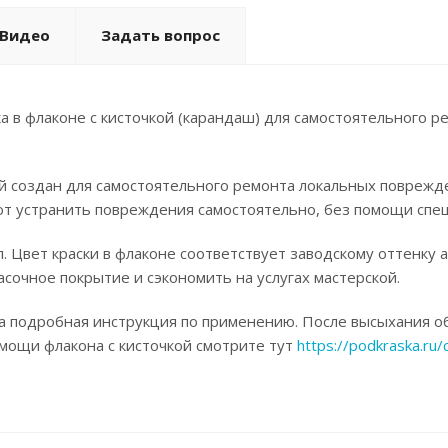
Видео
Задать вопрос
а в флаконе с кисточкой (карандаш) для самостоятельного 
ой создан для самостоятельного ремонта локальных поврежд
ют устранить повреждения самостоятельно, без помощи спец
. Цвет краски в флаконе соответствует заводскому оттенку 
асочное покрытие и сэкономить на услугах мастерской.
а подробная инструкция по применению. После высыхания об
омощи флакона с кисточкой смотрите тут
https://podkraska.ru/