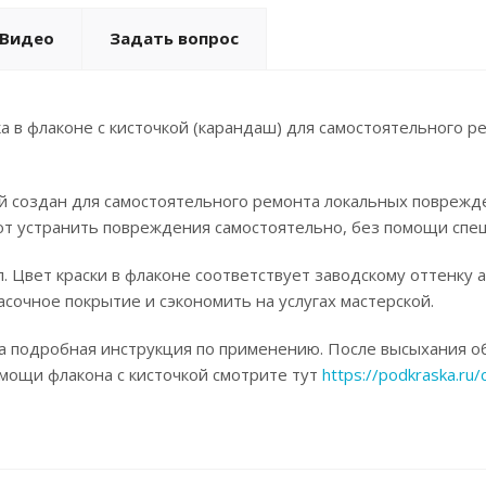
Видео
Задать вопрос
а в флаконе с кисточкой (карандаш) для самостоятельного р
ой создан для самостоятельного ремонта локальных поврежд
ют устранить повреждения самостоятельно, без помощи спец
. Цвет краски в флаконе соответствует заводскому оттенку 
асочное покрытие и сэкономить на услугах мастерской.
а подробная инструкция по применению. После высыхания об
омощи флакона с кисточкой смотрите тут
https://podkraska.ru/