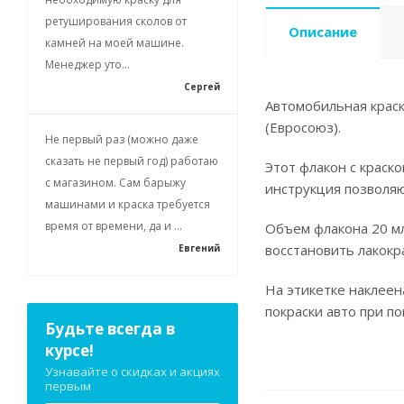
ретуширования сколов от
Описание
камней на моей машине.
Менеджер уто...
Сергей
Автомобильная краск
(Евросоюз).
Не первый раз (можно даже
сказать не первый год) работаю
Этот флакон с краск
с магазином. Сам барыжу
инструкция позволя
машинами и краска требуется
время от времени, да и ...
Объем флакона 20 мл
восстановить лакокр
Евгений
На этикетке наклеен
покраски авто при п
Будьте всегда в
курсе!
Узнавайте о скидках и акциях
первым