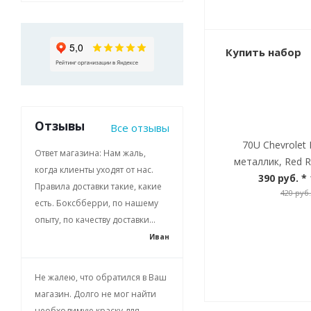
Купить набор
Отзывы
Все отзывы
70U Chevrolet
Ответ магазина: Нам жаль,
металлик, Red R
когда клиенты уходят от нас.
390 руб.
* 
Правила доставки такие, какие
420 руб.
есть. Боксбберри, по нашему
опыту, по качеству доставки...
Иван
Не жалею, что обратился в Ваш
магазин. Долго не мог найти
необходимую краску для