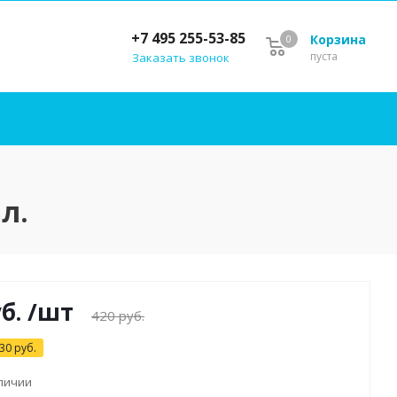
+7 495 255-53-85
Корзина
0
пуста
Заказать звонок
л.
б.
/шт
420
руб.
30
руб.
аличии