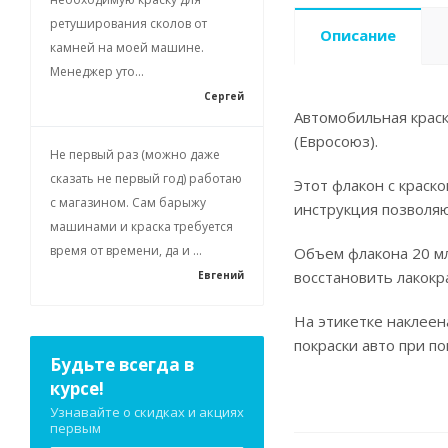
ретуширования сколов от
Описание
камней на моей машине.
Менеджер уто...
Сергей
Автомобильная краск
(Евросоюз).
Не первый раз (можно даже
сказать не первый год) работаю
Этот флакон с краск
с магазином. Сам барыжу
инструкция позволя
машинами и краска требуется
время от времени, да и ...
Объем флакона 20 мл
восстановить лакокр
Евгений
На этикетке наклеен
покраски авто при п
Будьте всегда в
курсе!
Узнавайте о скидках и акциях
первым