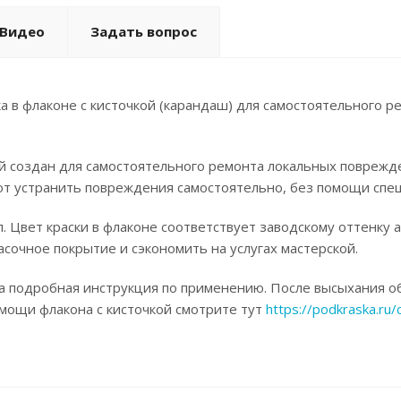
Видео
Задать вопрос
а в флаконе с кисточкой (карандаш) для самостоятельного р
ой создан для самостоятельного ремонта локальных поврежд
ют устранить повреждения самостоятельно, без помощи спец
. Цвет краски в флаконе соответствует заводскому оттенку 
асочное покрытие и сэкономить на услугах мастерской.
а подробная инструкция по применению. После высыхания об
омощи флакона с кисточкой смотрите тут
https://podkraska.ru/