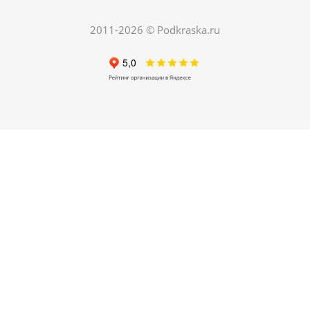
150
руб.
/шт
420
руб.
2011-2026 © Podkraska.ru
Экономия
270
руб.
ХИТ
РЕКОМЕНДУЕМ
04. Грунт по металлу автомобильный
Есть в наличии
250
руб.
/шт