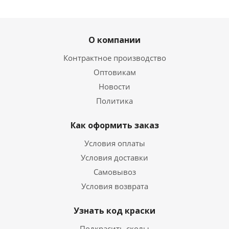
ХИТ
РЕКОМЕНДУЕМ
О компании
Контрактное производство
Оптовикам
Новости
Политика
02. Лак для подкраски сколов автомобиля 15 мл
Есть в наличии
Как оформить заказ
270
руб.
/шт
420
руб.
Условия оплаты
Экономия
150
руб.
Условия доставки
Самовывоз
Условия возврата
Узнать код краски
Подкрасить сколы