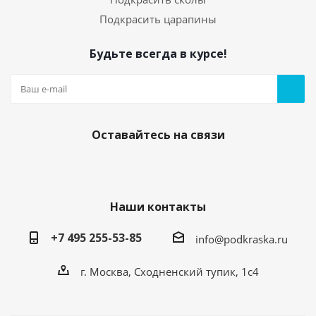
Подкрасить царапины
Будьте всегда в курсе!
05. Грунт по пластику (праймер) 20мл с кисточкой
Есть в наличии
250
руб.
/шт
Оставайтесь на связи
Наши контакты
+7 495 255-53-85
info@podkraska.ru
г. Москва, Сходненский тупик, 1с4
Средство для обезжиривания кузова
автомобиля. Флакон 20мл.
Есть в наличии