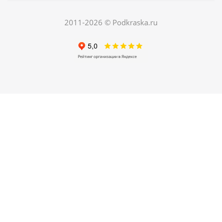
04. Грунт по металлу автомобильный
Есть в наличии
2011-2026 © Podkraska.ru
250
руб.
/шт
06. Преобразователь (удалитель) ржавчины для
автомобиля - гель
Есть в наличии
250
руб.
/шт