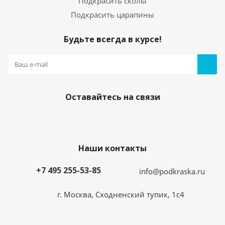
Подкрасить сколы
Подкрасить царапины
Будьте всегда в курсе!
Средство для обезжиривания кузова
автомобиля. Флакон 20мл.
Есть в наличии
150
руб.
/шт
420
руб.
Оставайтесь на связи
Экономия
270
руб.
ХИТ
РЕКОМЕНДУЕМ
Наши контакты
+7 495 255-53-85
info@podkraska.ru
г. Москва, Сходненский тупик, 1с4