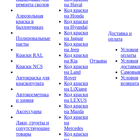
ремонта сколов
на Haval
Код краски
Аэрозольная
на Honda
краска в
Код краски
баллончиках
на Hyundai
Код краски
Доставка и
Полировальные
на Jaguar
оплата
пасты
Код краски
на Jeep
Условия
Краски RAL
Код краски
оплаты
на Kia
Отзывы
Условия
Краски NCS
Код краски
доставки
на Land
Самовыв
Автокраска для
Rover
Условия
краскопульта
Код краски
возврата
на LiXiang
Автокосметика
Код краски
и химия
на LEXUS
Код краски
Аксессуары
на Mazda
Код краски
Лаки, грунты и
на
сопутствующие
Mercedes
товары
Код краски
на