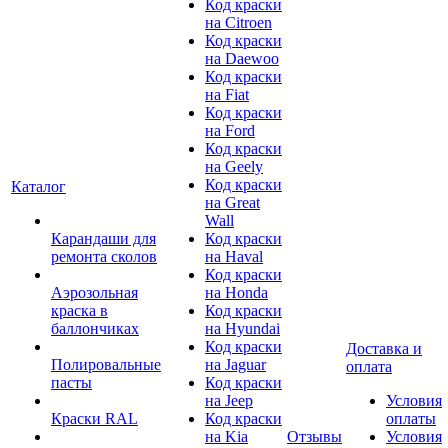
Код краски
на Citroen
Код краски
на Daewoo
Код краски
на Fiat
Код краски
на Ford
Код краски
на Geely
Код краски
Каталог
на Great
Wall
Карандаши для
Код краски
ремонта сколов
на Haval
Код краски
Аэрозольная
на Honda
краска в
Код краски
баллончиках
на Hyundai
Код краски
Доставка и
Полировальные
на Jaguar
оплата
пасты
Код краски
на Jeep
Условия
Краски RAL
Код краски
оплаты
на Kia
Отзывы
Условия