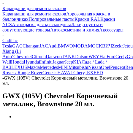
-
Карандаши для ремонта сколов
Карандаши для ремонта сколов
Аэрозольная краска в
баллончиках
Полировальные пасты
Краски RAL
Краски
NCS
Автокраска для краскопульта
Лаки, грунты и
сопутствующие товары
Автокосметика и химия
Аксессуары
-
Cadillac
Tesla
GAC
Changan
JAC
Audi
BMW
OMODA
МОСКВИЧ
Zeekr
Jetou
Xiang (Li
Auto)
Chevrolet
Citroen
Daewoo
TANK
Datsun
WEY
Fiat
Ford
Geely
Gre
Wall
Honda
Hyundai
Infiniti
Jaguar
Jeep
KIA
Лада / Lada /
ВАЗ
LEXUS
Mazda
Mercedes
MINI
Mitsubishi
Nissan
Opel
Peugeot
Ren
Rover / Range Rover
Genesis
HAVAL
Chery, EXEED
-
GWX (105V) Chevrolet Коричневый металлик, Brownstone 20
мл.
GWX (105V) Chevrolet Коричневый
металлик, Brownstone 20 мл.