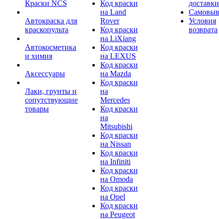
Краски NCS
Код краски
доставки
на Land
Самовыв
Автокраска для
Rover
Условия
краскопульта
Код краски
возврата
на LiXiang
Автокосметика
Код краски
и химия
на LEXUS
Код краски
Аксессуары
на Mazda
Код краски
Лаки, грунты и
на
сопутствующие
Mercedes
товары
Код краски
на
Mitsubishi
Код краски
на Nissan
Код краски
на Infiniti
Код краски
на Omoda
Код краски
на Opel
Код краски
на Peugeot