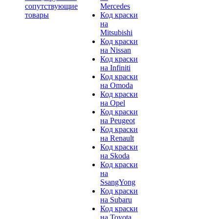
сопутствующие
Mercedes
товары
Код краски
на
Mitsubishi
Код краски
на Nissan
Код краски
на Infiniti
Код краски
на Omoda
Код краски
на Opel
Код краски
на Peugeot
Код краски
на Renault
Код краски
на Skoda
Код краски
на
SsangYong
Код краски
на Subaru
Код краски
на Toyota