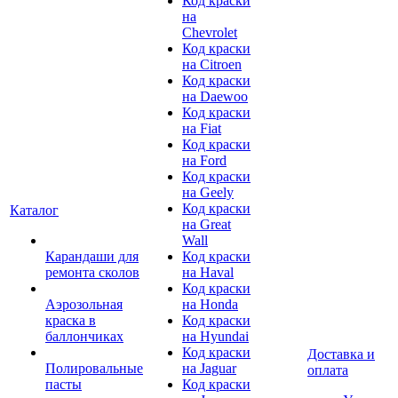
Код краски
на
Chevrolet
Код краски
на Citroen
Код краски
на Daewoo
Код краски
на Fiat
Код краски
на Ford
Код краски
на Geely
Код краски
Каталог
на Great
Wall
Карандаши для
Код краски
ремонта сколов
на Haval
Код краски
Аэрозольная
на Honda
краска в
Код краски
баллончиках
на Hyundai
Код краски
Доставка и
Полировальные
на Jaguar
оплата
пасты
Код краски