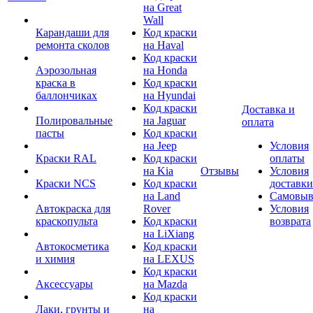
на Great
Wall
Карандаши для
Код краски
ремонта сколов
на Haval
Код краски
Аэрозольная
на Honda
краска в
Код краски
баллончиках
на Hyundai
Код краски
Доставка и
Полировальные
на Jaguar
оплата
пасты
Код краски
на Jeep
Условия
Краски RAL
Код краски
оплаты
на Kia
Отзывы
Условия
Краски NCS
Код краски
доставки
на Land
Самовыв
Автокраска для
Rover
Условия
краскопульта
Код краски
возврата
на LiXiang
Автокосметика
Код краски
и химия
на LEXUS
Код краски
Аксессуары
на Mazda
Код краски
Лаки, грунты и
на