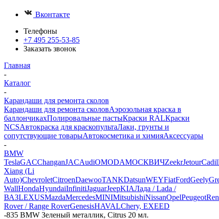
Вконтакте
Телефоны
+7 495 255-53-85
Заказать звонок
Главная
-
Каталог
-
Карандаши для ремонта сколов
Карандаши для ремонта сколов
Аэрозольная краска в
баллончиках
Полировальные пасты
Краски RAL
Краски
NCS
Автокраска для краскопульта
Лаки, грунты и
сопутствующие товары
Автокосметика и химия
Аксессуары
-
BMW
Tesla
GAC
Changan
JAC
Audi
OMODA
МОСКВИЧ
Zeekr
Jetour
Cadil
Xiang (Li
Auto)
Chevrolet
Citroen
Daewoo
TANK
Datsun
WEY
Fiat
Ford
Geely
Gre
Wall
Honda
Hyundai
Infiniti
Jaguar
Jeep
KIA
Лада / Lada /
ВАЗ
LEXUS
Mazda
Mercedes
MINI
Mitsubishi
Nissan
Opel
Peugeot
Ren
Rover / Range Rover
Genesis
HAVAL
Chery, EXEED
-
835 BMW Зеленый металлик, Citrus 20 мл.