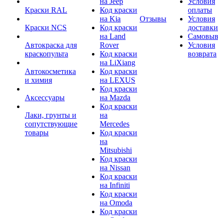
на Jeep
Условия
Краски RAL
Код краски
оплаты
на Kia
Отзывы
Условия
Краски NCS
Код краски
доставки
на Land
Самовыв
Автокраска для
Rover
Условия
краскопульта
Код краски
возврата
на LiXiang
Автокосметика
Код краски
и химия
на LEXUS
Код краски
Аксессуары
на Mazda
Код краски
Лаки, грунты и
на
сопутствующие
Mercedes
товары
Код краски
на
Mitsubishi
Код краски
на Nissan
Код краски
на Infiniti
Код краски
на Omoda
Код краски