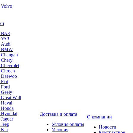
 Volvo
ки
а ВАЗ
а УАЗ
 Audi
на BMW
 Changan
 Chery
 Chevrolet
 Citroen
а Daewoo
Fiat
 Ford
 Geely
 Great Wall
 Haval
а Honda
 Hyundai
Доставка и оплата
О компании
 Jaguar
 Jeep
Условия оплаты
Новости
 Kia
Условия
Контрактное