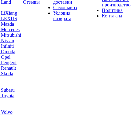
 Land
Отзывы
доставки
производство
Самовывоз
Политика
 LiXiang
Условия
Контакты
а LEXUS
возврата
а Mazda
 Mercedes
Mitsubishi
 Nissan
nfiniti
а Omoda
 Opel
 Peugeot
 Renault
 Skoda
 Subaru
 Toyota
 Volvo