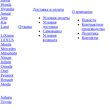
 Haval
а Honda
 Hyundai
Доставка и оплата
О компании
 Jaguar
 Jeep
Условия оплаты
Новости
 Kia
Условия
Контрактное
 Land
Отзывы
доставки
производство
Самовывоз
Политика
 LiXiang
Условия
Контакты
а LEXUS
возврата
а Mazda
 Mercedes
Mitsubishi
 Nissan
nfiniti
а Omoda
 Opel
 Peugeot
 Renault
 Skoda
 Subaru
 Toyota