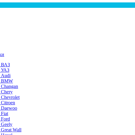
ки
а ВАЗ
а УАЗ
 Audi
на BMW
 Changan
 Chery
 Chevrolet
 Citroen
а Daewoo
Fiat
 Ford
 Geely
 Great Wall