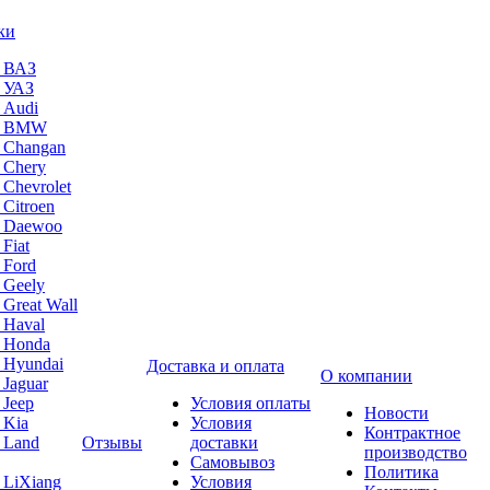
ки
а ВАЗ
а УАЗ
 Audi
на BMW
 Changan
 Chery
 Chevrolet
 Citroen
а Daewoo
Fiat
 Ford
 Geely
 Great Wall
 Haval
а Honda
 Hyundai
Доставка и оплата
О компании
 Jaguar
 Jeep
Условия оплаты
Новости
 Kia
Условия
Контрактное
 Land
Отзывы
доставки
производство
Самовывоз
Политика
 LiXiang
Условия