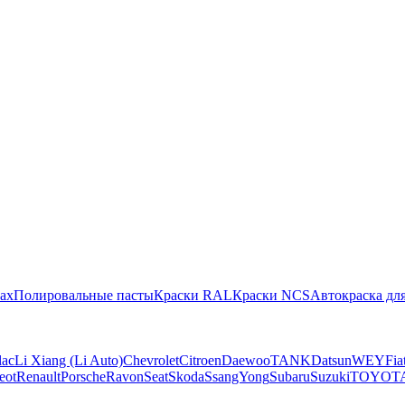
ах
Полировальные пасты
Краски RAL
Краски NCS
Автокраска для
lac
Li Xiang (Li Auto)
Chevrolet
Citroen
Daewoo
TANK
Datsun
WEY
Fia
eot
Renault
Porsche
Ravon
Seat
Skoda
SsangYong
Subaru
Suzuki
TOYOT