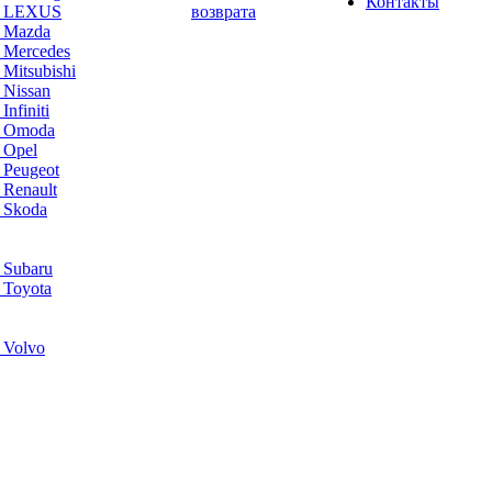
Контакты
а LEXUS
возврата
а Mazda
 Mercedes
Mitsubishi
 Nissan
nfiniti
а Omoda
 Opel
 Peugeot
 Renault
 Skoda
 Subaru
 Toyota
 Volvo