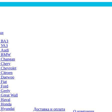
ки
а ВАЗ
а УАЗ
 Audi
на BMW
 Changan
 Chery
 Chevrolet
 Citroen
а Daewoo
Fiat
 Ford
 Geely
 Great Wall
 Haval
а Honda
 Hyundai
Доставка и оплата
О компании