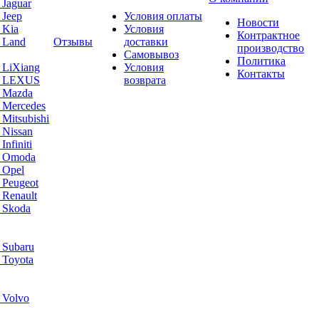
 Jaguar
 Jeep
Условия оплаты
Новости
 Kia
Условия
Контрактное
 Land
Отзывы
доставки
производство
Самовывоз
Политика
 LiXiang
Условия
Контакты
а LEXUS
возврата
а Mazda
 Mercedes
Mitsubishi
 Nissan
nfiniti
а Omoda
 Opel
 Peugeot
 Renault
 Skoda
 Subaru
 Toyota
 Volvo