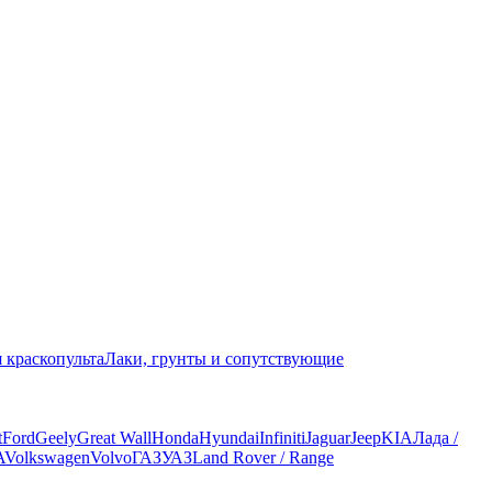
 краскопульта
Лаки, грунты и сопутствующие
t
Ford
Geely
Great Wall
Honda
Hyundai
Infiniti
Jaguar
Jeep
KIA
Лада /
A
Volkswagen
Volvo
ГАЗ
УАЗ
Land Rover / Range