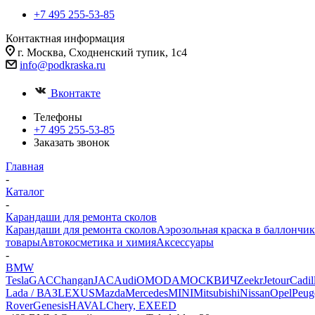
+7 495 255-53-85
Контактная информация
г. Москва, Сходненский тупик, 1с4
info@podkraska.ru
Вконтакте
Телефоны
+7 495 255-53-85
Заказать звонок
Главная
-
Каталог
-
Карандаши для ремонта сколов
Карандаши для ремонта сколов
Аэрозольная краска в баллончик
товары
Автокосметика и химия
Аксессуары
-
BMW
Tesla
GAC
Changan
JAC
Audi
OMODA
МОСКВИЧ
Zeekr
Jetour
Cadil
Lada / ВАЗ
LEXUS
Mazda
Mercedes
MINI
Mitsubishi
Nissan
Opel
Peug
Rover
Genesis
HAVAL
Chery, EXEED