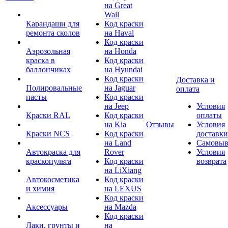
на Great
Wall
Карандаши для
Код краски
ремонта сколов
на Haval
Код краски
Аэрозольная
на Honda
краска в
Код краски
баллончиках
на Hyundai
Код краски
Доставка и
Полировальные
на Jaguar
оплата
пасты
Код краски
на Jeep
Условия
Краски RAL
Код краски
оплаты
на Kia
Отзывы
Условия
Краски NCS
Код краски
доставки
на Land
Самовыв
Автокраска для
Rover
Условия
краскопульта
Код краски
возврата
на LiXiang
Автокосметика
Код краски
и химия
на LEXUS
Код краски
Аксессуары
на Mazda
Код краски
Лаки, грунты и
на