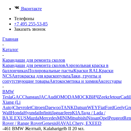
Вконтакте
Телефоны
+7 495 255-53-85
Заказать звонок
Главная
-
Каталог
-
Карандаши для ремонта сколов
Карандаши для ремонта сколов
Аэрозольная краска в
баллончиках
Полировальные пасты
Краски RAL
Краски
NCS
Автокраска для краскопульта
Лаки, грунты и
сопутствующие товары
Автокосметика и химия
Аксессуары
-
BMW
Tesla
GAC
Changan
JAC
Audi
OMODA
МОСКВИЧ
Zeekr
Jetour
Cadil
Xiang (Li
Auto)
Chevrolet
Citroen
Daewoo
TANK
Datsun
WEY
Fiat
Ford
Geely
Gre
Wall
Honda
Hyundai
Infiniti
Jaguar
Jeep
KIA
Лада / Lada /
ВАЗ
LEXUS
Mazda
Mercedes
MINI
Mitsubishi
Nissan
Opel
Peugeot
Ren
Rover / Range Rover
Genesis
HAVAL
Chery, EXEED
-
461 BMW Желтый, Kalaharigelb II 20 мл.