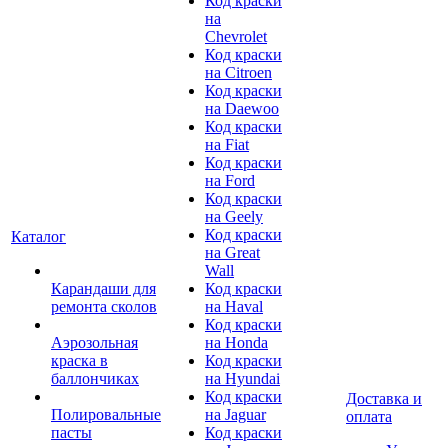
Код краски
на
Chevrolet
Код краски
на Citroen
Код краски
на Daewoo
Код краски
на Fiat
Код краски
на Ford
Код краски
на Geely
Код краски
Каталог
на Great
Wall
Карандаши для
Код краски
ремонта сколов
на Haval
Код краски
Аэрозольная
на Honda
краска в
Код краски
баллончиках
на Hyundai
Код краски
Доставка и
Полировальные
на Jaguar
оплата
пасты
Код краски