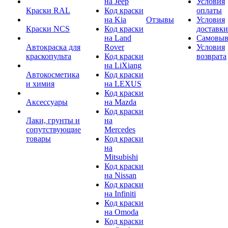
на Jeep
Условия
Краски RAL
Код краски
оплаты
на Kia
Отзывы
Условия
Краски NCS
Код краски
доставки
на Land
Самовыв
Автокраска для
Rover
Условия
краскопульта
Код краски
возврата
на LiXiang
Автокосметика
Код краски
и химия
на LEXUS
Код краски
Аксессуары
на Mazda
Код краски
Лаки, грунты и
на
сопутствующие
Mercedes
товары
Код краски
на
Mitsubishi
Код краски
на Nissan
Код краски
на Infiniti
Код краски
на Omoda
Код краски