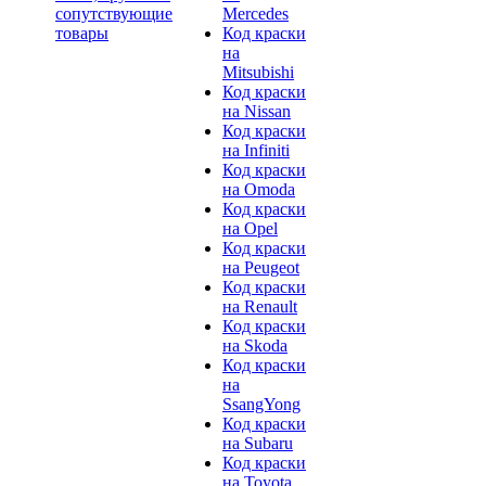
сопутствующие
Mercedes
товары
Код краски
на
Mitsubishi
Код краски
на Nissan
Код краски
на Infiniti
Код краски
на Omoda
Код краски
на Opel
Код краски
на Peugeot
Код краски
на Renault
Код краски
на Skoda
Код краски
на
SsangYong
Код краски
на Subaru
Код краски
на Toyota