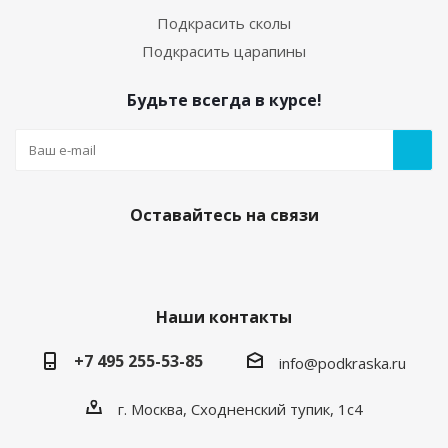
Подкрасить сколы
Подкрасить царапины
Будьте всегда в курсе!
05. Грунт по пластику (праймер) 20мл с кисточкой
Есть в наличии
250
руб.
/шт
Оставайтесь на связи
Наши контакты
+7 495 255-53-85
info@podkraska.ru
г. Москва, Сходненский тупик, 1с4
Средство для обезжиривания кузова
автомобиля. Флакон 20мл.