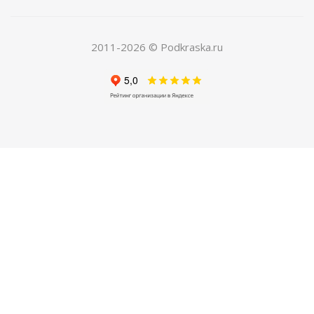
Есть в наличии
150
руб.
/шт
420
руб.
2011-2026 © Podkraska.ru
Экономия
270
руб.
ХИТ
РЕКОМЕНДУЕМ
04. Грунт по металлу автомобильный
Есть в наличии
250
руб.
/шт