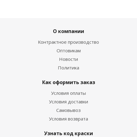
ХИТ
РЕКОМЕНДУЕМ
О компании
Контрактное производство
Оптовикам
Новости
Политика
02. Лак для подкраски сколов автомобиля 15 мл
Есть в наличии
Как оформить заказ
270
руб.
/шт
420
руб.
Условия оплаты
Экономия
150
руб.
Условия доставки
Самовывоз
Условия возврата
Узнать код краски