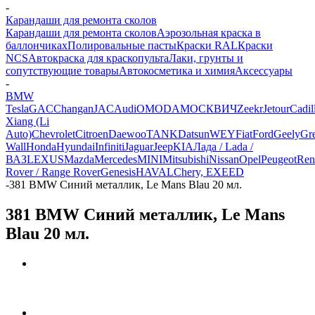
-
Карандаши для ремонта сколов
Карандаши для ремонта сколов
Аэрозольная краска в
баллончиках
Полировальные пасты
Краски RAL
Краски
NCS
Автокраска для краскопульта
Лаки, грунты и
сопутствующие товары
Автокосметика и химия
Аксессуары
-
BMW
Tesla
GAC
Changan
JAC
Audi
OMODA
МОСКВИЧ
Zeekr
Jetour
Cadil
Xiang (Li
Auto)
Chevrolet
Citroen
Daewoo
TANK
Datsun
WEY
Fiat
Ford
Geely
Gre
Wall
Honda
Hyundai
Infiniti
Jaguar
Jeep
KIA
Лада / Lada /
ВАЗ
LEXUS
Mazda
Mercedes
MINI
Mitsubishi
Nissan
Opel
Peugeot
Ren
Rover / Range Rover
Genesis
HAVAL
Chery, EXEED
-
381 BMW Синий металлик, Le Mans Blau 20 мл.
381 BMW Синий металлик, Le Mans
Blau 20 мл.