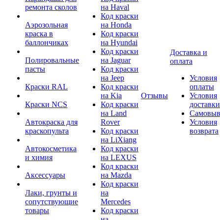
ремонта сколов
на Haval
Код краски
Аэрозольная
на Honda
краска в
Код краски
баллончиках
на Hyundai
Код краски
Доставка и
Полировальные
на Jaguar
оплата
пасты
Код краски
на Jeep
Условия
Краски RAL
Код краски
оплаты
на Kia
Отзывы
Условия
Краски NCS
Код краски
доставки
на Land
Самовыв
Автокраска для
Rover
Условия
краскопульта
Код краски
возврата
на LiXiang
Автокосметика
Код краски
и химия
на LEXUS
Код краски
Аксессуары
на Mazda
Код краски
Лаки, грунты и
на
сопутствующие
Mercedes
товары
Код краски
на