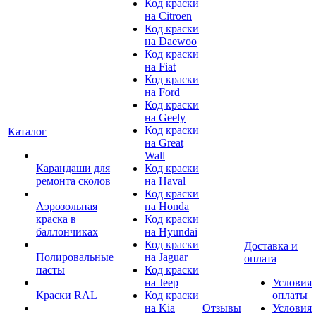
Код краски
на Citroen
Код краски
на Daewoo
Код краски
на Fiat
Код краски
на Ford
Код краски
на Geely
Код краски
Каталог
на Great
Wall
Карандаши для
Код краски
ремонта сколов
на Haval
Код краски
Аэрозольная
на Honda
краска в
Код краски
баллончиках
на Hyundai
Код краски
Доставка и
Полировальные
на Jaguar
оплата
пасты
Код краски
на Jeep
Условия
Краски RAL
Код краски
оплаты
на Kia
Отзывы
Условия