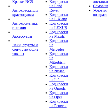
Краски NCS
Код краски
доставки
на Land
Самовыв
Автокраска для
Rover
Условия
краскопульта
Код краски
возврата
на LiXiang
Автокосметика
Код краски
и химия
на LEXUS
Код краски
Аксессуары
на Mazda
Код краски
Лаки, грунты и
на
сопутствующие
Mercedes
товары
Код краски
на
Mitsubishi
Код краски
на Nissan
Код краски
на Infiniti
Код краски
на Omoda
Код краски
на Opel
Код краски
на Peugeot