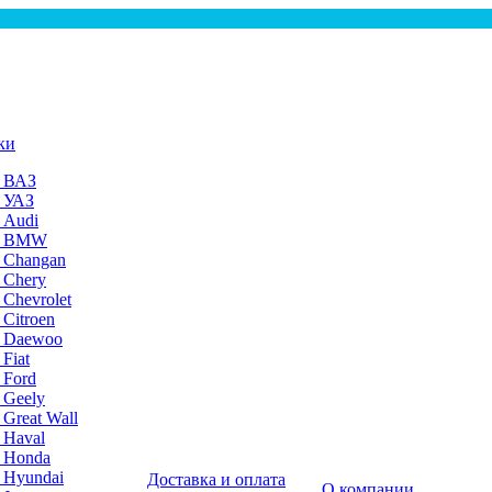
ки
а ВАЗ
а УАЗ
 Audi
на BMW
 Changan
 Chery
 Chevrolet
 Citroen
а Daewoo
Fiat
 Ford
 Geely
 Great Wall
 Haval
а Honda
 Hyundai
Доставка и оплата
О компании