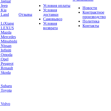
 Jaguar
 Jeep
Условия оплаты
Новости
 Kia
Условия
Контрактное
 Land
Отзывы
доставки
производство
Самовывоз
Политика
 LiXiang
Условия
Контакты
а LEXUS
возврата
а Mazda
 Mercedes
Mitsubishi
 Nissan
nfiniti
а Omoda
 Opel
 Peugeot
 Renault
 Skoda
 Subaru
 Toyota
 Volvo