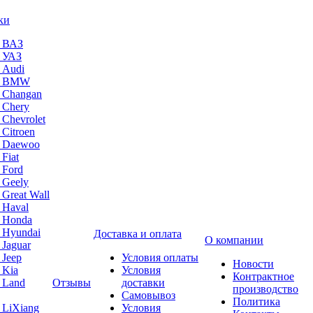
ки
а ВАЗ
а УАЗ
 Audi
на BMW
 Changan
 Chery
 Chevrolet
 Citroen
а Daewoo
Fiat
 Ford
 Geely
 Great Wall
 Haval
а Honda
 Hyundai
Доставка и оплата
О компании
 Jaguar
 Jeep
Условия оплаты
Новости
 Kia
Условия
Контрактное
 Land
Отзывы
доставки
производство
Самовывоз
Политика
 LiXiang
Условия