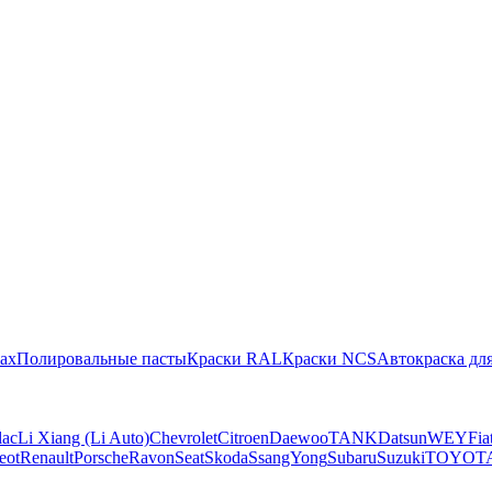
ах
Полировальные пасты
Краски RAL
Краски NCS
Автокраска для
lac
Li Xiang (Li Auto)
Chevrolet
Citroen
Daewoo
TANK
Datsun
WEY
Fia
eot
Renault
Porsche
Ravon
Seat
Skoda
SsangYong
Subaru
Suzuki
TOYOT