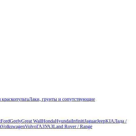
 краскопульта
Лаки, грунты и сопутствующие
t
Ford
Geely
Great Wall
Honda
Hyundai
Infiniti
Jaguar
Jeep
KIA
Лада /
A
Volkswagen
Volvo
ГАЗ
УАЗ
Land Rover / Range