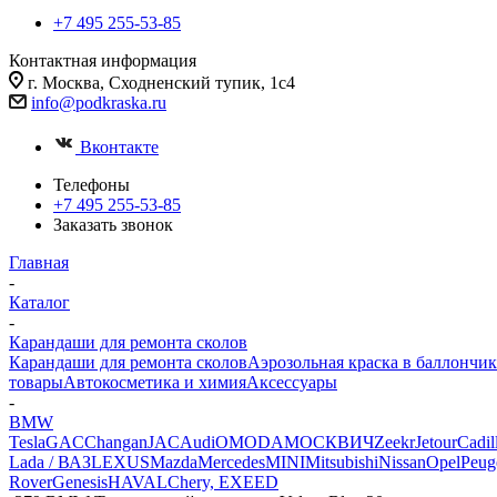
+7 495 255-53-85
Контактная информация
г. Москва, Сходненский тупик, 1с4
info@podkraska.ru
Вконтакте
Телефоны
+7 495 255-53-85
Заказать звонок
Главная
-
Каталог
-
Карандаши для ремонта сколов
Карандаши для ремонта сколов
Аэрозольная краска в баллончик
товары
Автокосметика и химия
Аксессуары
-
BMW
Tesla
GAC
Changan
JAC
Audi
OMODA
МОСКВИЧ
Zeekr
Jetour
Cadil
Lada / ВАЗ
LEXUS
Mazda
Mercedes
MINI
Mitsubishi
Nissan
Opel
Peug
Rover
Genesis
HAVAL
Chery, EXEED