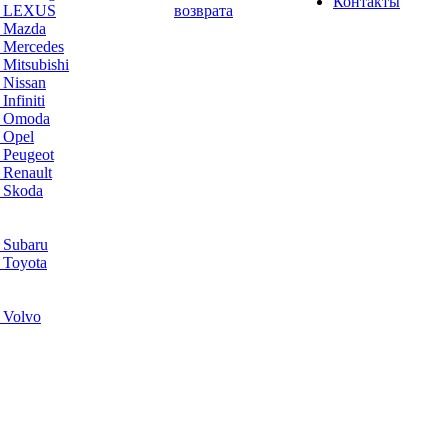
Контакты
а LEXUS
возврата
а Mazda
 Mercedes
Mitsubishi
 Nissan
nfiniti
а Omoda
 Opel
 Peugeot
 Renault
 Skoda
 Subaru
 Toyota
 Volvo