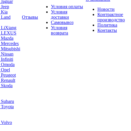
 Jaguar
 Jeep
Условия оплаты
Новости
 Kia
Условия
Контрактное
 Land
Отзывы
доставки
производство
Самовывоз
Политика
 LiXiang
Условия
Контакты
а LEXUS
возврата
а Mazda
 Mercedes
Mitsubishi
 Nissan
nfiniti
а Omoda
 Opel
 Peugeot
 Renault
 Skoda
 Subaru
 Toyota
 Volvo