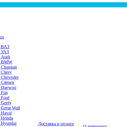
ки
а ВАЗ
а УАЗ
 Audi
на BMW
 Changan
 Chery
 Chevrolet
 Citroen
а Daewoo
Fiat
 Ford
 Geely
 Great Wall
 Haval
а Honda
 Hyundai
Доставка и оплата
О компании