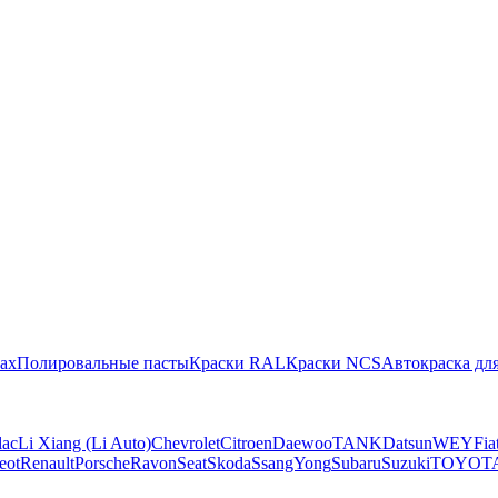
ах
Полировальные пасты
Краски RAL
Краски NCS
Автокраска для
lac
Li Xiang (Li Auto)
Chevrolet
Citroen
Daewoo
TANK
Datsun
WEY
Fia
eot
Renault
Porsche
Ravon
Seat
Skoda
SsangYong
Subaru
Suzuki
TOYOT