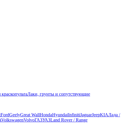
 краскопульта
Лаки, грунты и сопутствующие
t
Ford
Geely
Great Wall
Honda
Hyundai
Infiniti
Jaguar
Jeep
KIA
Лада /
A
Volkswagen
Volvo
ГАЗ
УАЗ
Land Rover / Range