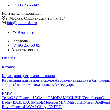
+7 495 255-53-85
Контактная информация
г. Москва, Сходненский тупик, 1с4
info@podkraska.ru
Вконтакте
Телефоны
+7 495 255-53-85
Заказать звонок
Главная
-
Каталог
-
Карандаши для ремонта сколов
Карандаши для ремонта сколов
Аэрозольная краска в баллончик
товары
Автокосметика и химия
Аксессуары
-
BMW
Tesla
GAC
Changan
JAC
Audi
OMODA
МОСКВИЧ
Zeekr
Jetour
Cadil
Lada / ВАЗ
LEXUS
Mazda
Mercedes
MINI
Mitsubishi
Nissan
Opel
Peug
Rover
Genesis
HAVAL
Chery, EXEED