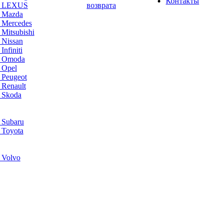
Контакты
а LEXUS
возврата
а Mazda
 Mercedes
Mitsubishi
 Nissan
nfiniti
а Omoda
 Opel
 Peugeot
 Renault
 Skoda
 Subaru
 Toyota
 Volvo