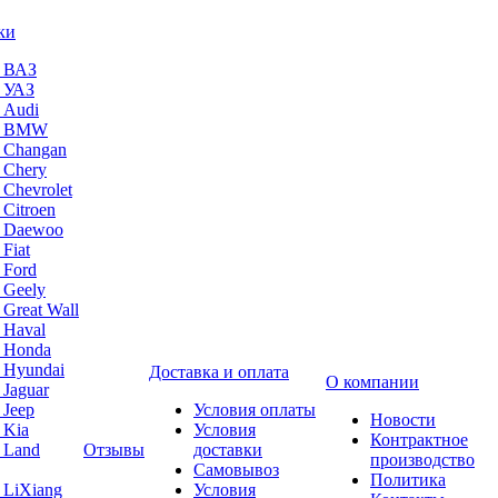
ки
а ВАЗ
а УАЗ
 Audi
на BMW
 Changan
 Chery
 Chevrolet
 Citroen
а Daewoo
Fiat
 Ford
 Geely
 Great Wall
 Haval
а Honda
 Hyundai
Доставка и оплата
О компании
 Jaguar
 Jeep
Условия оплаты
Новости
 Kia
Условия
Контрактное
 Land
Отзывы
доставки
производство
Самовывоз
Политика
 LiXiang
Условия