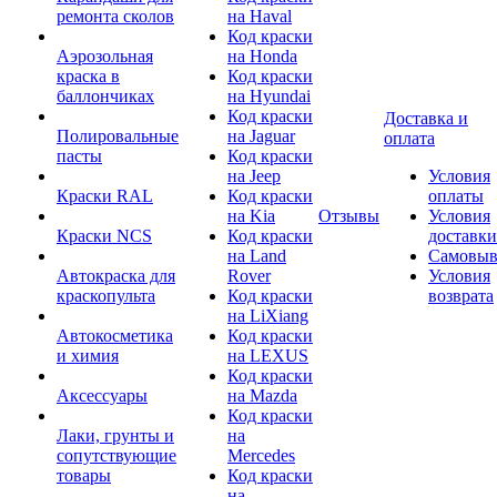
ремонта сколов
на Haval
Код краски
Аэрозольная
на Honda
краска в
Код краски
баллончиках
на Hyundai
Код краски
Доставка и
Полировальные
на Jaguar
оплата
пасты
Код краски
на Jeep
Условия
Краски RAL
Код краски
оплаты
на Kia
Отзывы
Условия
Краски NCS
Код краски
доставки
на Land
Самовыв
Автокраска для
Rover
Условия
краскопульта
Код краски
возврата
на LiXiang
Автокосметика
Код краски
и химия
на LEXUS
Код краски
Аксессуары
на Mazda
Код краски
Лаки, грунты и
на
сопутствующие
Mercedes
товары
Код краски
на