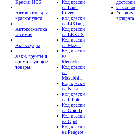
Краски NCS
Код краски
доставки
на Land
Самовыв
Автокраска для
Rover
Условия
краскопульта
Код краски
возврата
на LiXiang
Автокосметика
Код краски
и химия
на LEXUS
Код краски
Аксессуары
на Mazda
Код краски
Лаки, грунты и
на
сопутствующие
Mercedes
товары
Код краски
на
Mitsubishi
Код краски
на Nissan
Код краски
на Infiniti
Код краски
на Omoda
Код краски
на Opel
Код краски
на Peugeot