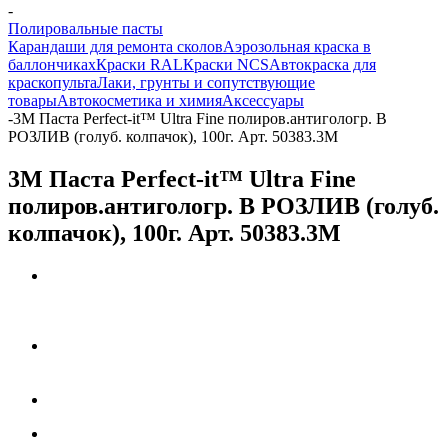
-
Полировальные пасты
Карандаши для ремонта сколов
Аэрозольная краска в
баллончиках
Краски RAL
Краски NCS
Автокраска для
краскопульта
Лаки, грунты и сопутствующие
товары
Автокосметика и химия
Аксессуары
-
3М Паста Perfect-it™ Ultra Fine полиров.антигологр. В
РОЗЛИВ (голуб. колпачок), 100г. Арт. 50383.3M
3М Паста Perfect-it™ Ultra Fine
полиров.антигологр. В РОЗЛИВ (голуб.
колпачок), 100г. Арт. 50383.3M