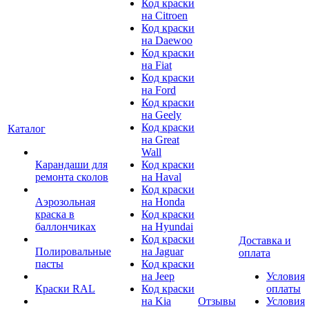
Код краски
на Citroen
Код краски
на Daewoo
Код краски
на Fiat
Код краски
на Ford
Код краски
на Geely
Код краски
Каталог
на Great
Wall
Карандаши для
Код краски
ремонта сколов
на Haval
Код краски
Аэрозольная
на Honda
краска в
Код краски
баллончиках
на Hyundai
Код краски
Доставка и
Полировальные
на Jaguar
оплата
пасты
Код краски
на Jeep
Условия
Краски RAL
Код краски
оплаты
на Kia
Отзывы
Условия