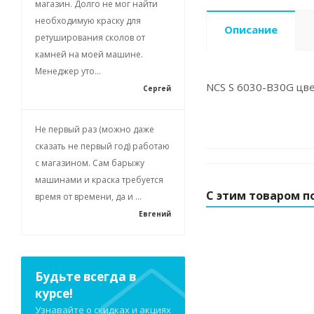
магазин. Долго не мог найти
необходимую краску для
Описание
ретуширования сколов от
камней на моей машине.
Менеджер уто...
NCS S 6030-B30G цве
Сергей
Не первый раз (можно даже
сказать не первый год) работаю
с магазином. Сам барыжу
машинами и краска требуется
С этим товаром п
время от времени, да и ...
Евгений
Будьте всегда в
курсе!
Узнавайте о скидках и акциях