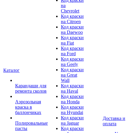
Код краски
на
Chevrolet
Код краски
на Citroen
Код краски
на Daewoo
Код краски
на Fiat
Код краски
на Ford
Код краски
на Geely
Код краски
Каталог
на Great
Wall
Карандаши для
Код краски
ремонта сколов
на Haval
Код краски
Аэрозольная
на Honda
краска в
Код краски
баллончиках
на Hyundai
Код краски
Доставка и
Полировальные
на Jaguar
оплата
пасты
Код краски