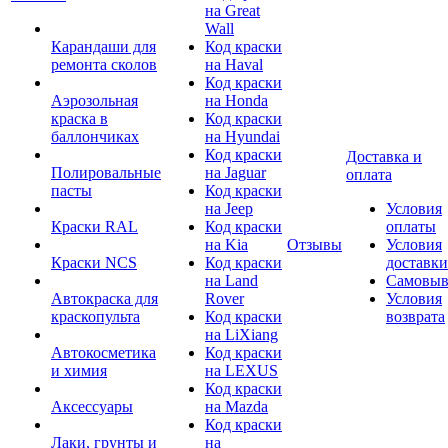
на Great
Wall
Карандаши для
Код краски
ремонта сколов
на Haval
Код краски
Аэрозольная
на Honda
краска в
Код краски
баллончиках
на Hyundai
Код краски
Доставка и
Полировальные
на Jaguar
оплата
пасты
Код краски
на Jeep
Условия
Краски RAL
Код краски
оплаты
на Kia
Отзывы
Условия
Краски NCS
Код краски
доставки
на Land
Самовыв
Автокраска для
Rover
Условия
краскопульта
Код краски
возврата
на LiXiang
Автокосметика
Код краски
и химия
на LEXUS
Код краски
Аксессуары
на Mazda
Код краски
Лаки, грунты и
на