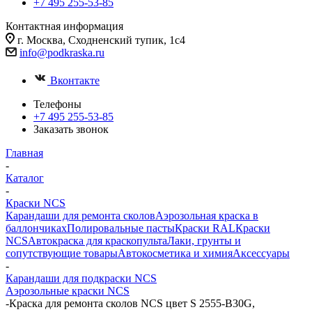
+7 495 255-53-85
Контактная информация
г. Москва, Сходненский тупик, 1с4
info@podkraska.ru
Вконтакте
Телефоны
+7 495 255-53-85
Заказать звонок
Главная
-
Каталог
-
Краски NCS
Карандаши для ремонта сколов
Аэрозольная краска в
баллончиках
Полировальные пасты
Краски RAL
Краски
NCS
Автокраска для краскопульта
Лаки, грунты и
сопутствующие товары
Автокосметика и химия
Аксессуары
-
Карандаши для подкраски NCS
Аэрозольные краски NCS
-
Краска для ремонта сколов NCS цвет S 2555-B30G,