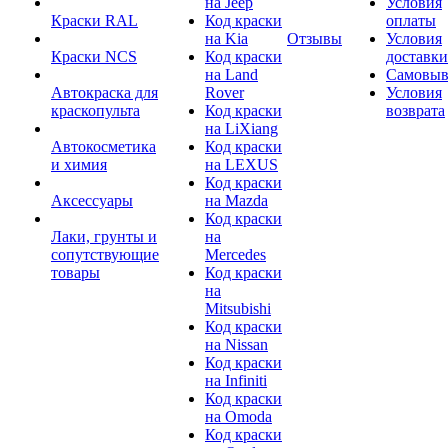
на Jeep
Условия
Краски RAL
Код краски
оплаты
на Kia
Отзывы
Условия
Краски NCS
Код краски
доставки
на Land
Самовыв
Автокраска для
Rover
Условия
краскопульта
Код краски
возврата
на LiXiang
Автокосметика
Код краски
и химия
на LEXUS
Код краски
Аксессуары
на Mazda
Код краски
Лаки, грунты и
на
сопутствующие
Mercedes
товары
Код краски
на
Mitsubishi
Код краски
на Nissan
Код краски
на Infiniti
Код краски
на Omoda
Код краски