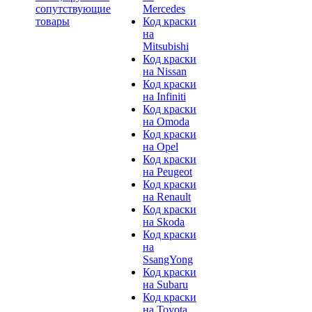
сопутствующие
Mercedes
товары
Код краски
на
Mitsubishi
Код краски
на Nissan
Код краски
на Infiniti
Код краски
на Omoda
Код краски
на Opel
Код краски
на Peugeot
Код краски
на Renault
Код краски
на Skoda
Код краски
на
SsangYong
Код краски
на Subaru
Код краски
на Toyota