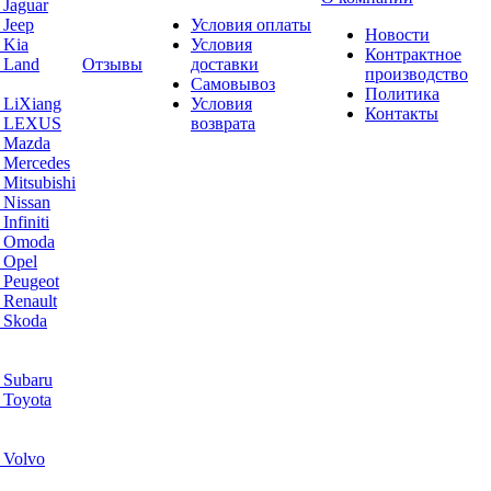
 Jaguar
 Jeep
Условия оплаты
Новости
 Kia
Условия
Контрактное
 Land
Отзывы
доставки
производство
Самовывоз
Политика
 LiXiang
Условия
Контакты
а LEXUS
возврата
а Mazda
 Mercedes
Mitsubishi
 Nissan
nfiniti
а Omoda
 Opel
 Peugeot
 Renault
 Skoda
 Subaru
 Toyota
 Volvo