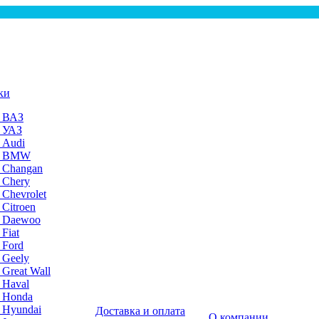
ки
а ВАЗ
а УАЗ
 Audi
на BMW
 Changan
 Chery
 Chevrolet
 Citroen
а Daewoo
Fiat
 Ford
 Geely
 Great Wall
 Haval
а Honda
 Hyundai
Доставка и оплата
О компании