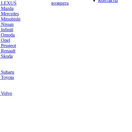
Контакты
а LEXUS
возврата
а Mazda
 Mercedes
Mitsubishi
 Nissan
nfiniti
а Omoda
 Opel
 Peugeot
 Renault
 Skoda
 Subaru
 Toyota
 Volvo