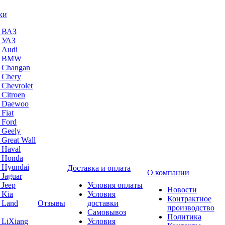
ки
а ВАЗ
а УАЗ
 Audi
на BMW
 Changan
 Chery
 Chevrolet
 Citroen
а Daewoo
Fiat
 Ford
 Geely
 Great Wall
 Haval
а Honda
 Hyundai
Доставка и оплата
О компании
 Jaguar
 Jeep
Условия оплаты
Новости
 Kia
Условия
Контрактное
 Land
Отзывы
доставки
производство
Самовывоз
Политика
 LiXiang
Условия