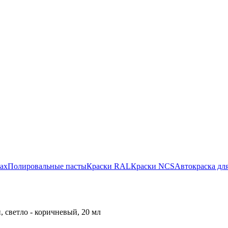
ах
Полировальные пасты
Краски RAL
Краски NCS
Автокраска для
 светло - коричневый, 20 мл