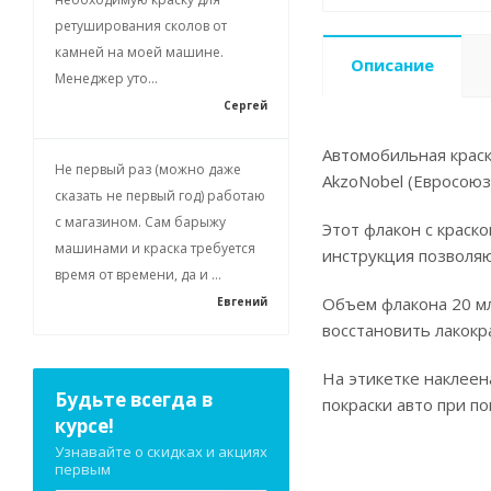
ретуширования сколов от
камней на моей машине.
Описание
Менеджер уто...
Сергей
Автомобильная краск
Не первый раз (можно даже
AkzoNobel (Евросоюз
сказать не первый год) работаю
с магазином. Сам барыжу
Этот флакон с краск
машинами и краска требуется
инструкция позволя
время от времени, да и ...
Объем флакона 20 мл
Евгений
восстановить лакокр
На этикетке наклеен
Будьте всегда в
покраски авто при п
курсе!
Узнавайте о скидках и акциях
первым