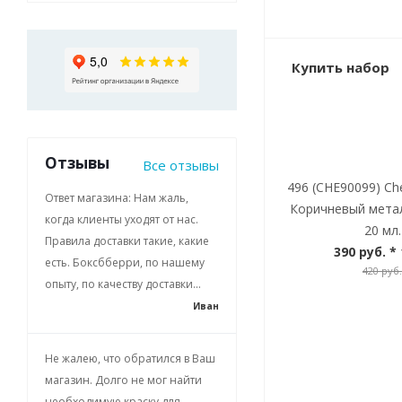
Купить набор
Отзывы
Все отзывы
496 (CHE90099) Che
Ответ магазина: Нам жаль,
Коричневый метал
когда клиенты уходят от нас.
20 мл.
Правила доставки такие, какие
390 руб.
* 
есть. Боксбберри, по нашему
420 руб.
опыту, по качеству доставки...
Иван
Не жалею, что обратился в Ваш
магазин. Долго не мог найти
необходимую краску для