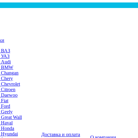
ки
а ВАЗ
а УАЗ
 Audi
на BMW
 Changan
 Chery
 Chevrolet
 Citroen
а Daewoo
Fiat
 Ford
 Geely
 Great Wall
 Haval
а Honda
 Hyundai
Доставка и оплата
О компании