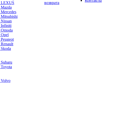
Контакты
а LEXUS
возврата
а Mazda
 Mercedes
Mitsubishi
 Nissan
nfiniti
а Omoda
 Opel
 Peugeot
 Renault
 Skoda
 Subaru
 Toyota
 Volvo