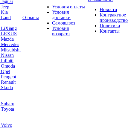
 Jaguar
 Jeep
Условия оплаты
Новости
 Kia
Условия
Контрактное
 Land
Отзывы
доставки
производство
Самовывоз
Политика
 LiXiang
Условия
Контакты
а LEXUS
возврата
а Mazda
 Mercedes
Mitsubishi
 Nissan
nfiniti
а Omoda
 Opel
 Peugeot
 Renault
 Skoda
 Subaru
 Toyota
 Volvo