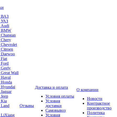
ки
а ВАЗ
а УАЗ
 Audi
на BMW
 Changan
 Chery
 Chevrolet
 Citroen
а Daewoo
Fiat
 Ford
 Geely
 Great Wall
 Haval
а Honda
 Hyundai
Доставка и оплата
О компании
 Jaguar
 Jeep
Условия оплаты
Новости
 Kia
Условия
Контрактное
 Land
Отзывы
доставки
производство
Самовывоз
Политика
 LiXiang
Условия