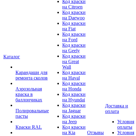
Код краски
на Citroen
Код краски
на Daewoo
Код краски
на Fiat
Код краски
на Ford
Код краски
на Geely
Код краски
Каталог
на Great
Wall
Карандаши для
Код краски
ремонта сколов
на Haval
Код краски
Аэрозольная
на Honda
краска в
Код краски
баллончиках
на Hyundai
Код краски
Доставка и
Полировальные
на Jaguar
оплата
пасты
Код краски
на Jeep
Условия
Краски RAL
Код краски
оплаты
на Kia
Отзывы
Условия