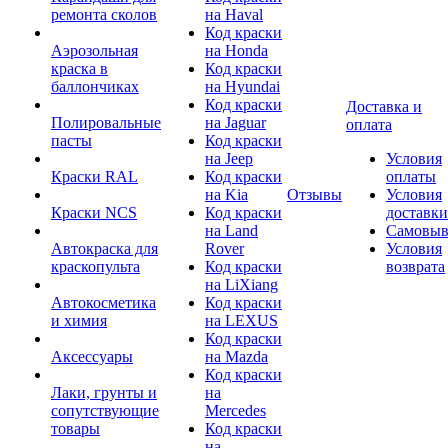
ремонта сколов
на Haval
Код краски
Аэрозольная
на Honda
краска в
Код краски
баллончиках
на Hyundai
Код краски
Доставка и
Полировальные
на Jaguar
оплата
пасты
Код краски
на Jeep
Условия
Краски RAL
Код краски
оплаты
на Kia
Отзывы
Условия
Краски NCS
Код краски
доставки
на Land
Самовыв
Автокраска для
Rover
Условия
краскопульта
Код краски
возврата
на LiXiang
Автокосметика
Код краски
и химия
на LEXUS
Код краски
Аксессуары
на Mazda
Код краски
Лаки, грунты и
на
сопутствующие
Mercedes
товары
Код краски
на