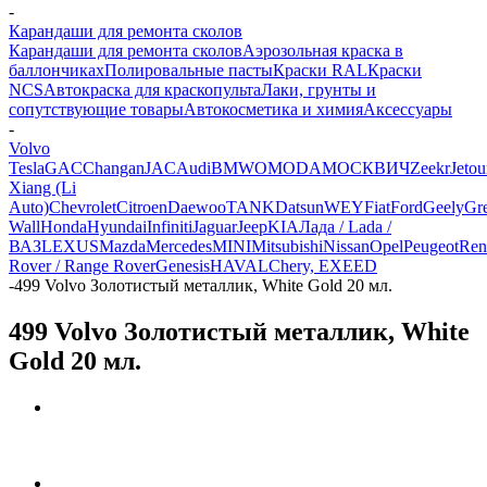
-
Карандаши для ремонта сколов
Карандаши для ремонта сколов
Аэрозольная краска в
баллончиках
Полировальные пасты
Краски RAL
Краски
NCS
Автокраска для краскопульта
Лаки, грунты и
сопутствующие товары
Автокосметика и химия
Аксессуары
-
Volvo
Tesla
GAC
Changan
JAC
Audi
BMW
OMODA
МОСКВИЧ
Zeekr
Jetou
Xiang (Li
Auto)
Chevrolet
Citroen
Daewoo
TANK
Datsun
WEY
Fiat
Ford
Geely
Gre
Wall
Honda
Hyundai
Infiniti
Jaguar
Jeep
KIA
Лада / Lada /
ВАЗ
LEXUS
Mazda
Mercedes
MINI
Mitsubishi
Nissan
Opel
Peugeot
Ren
Rover / Range Rover
Genesis
HAVAL
Chery, EXEED
-
499 Volvo Золотистый металлик, White Gold 20 мл.
499 Volvo Золотистый металлик, White
Gold 20 мл.