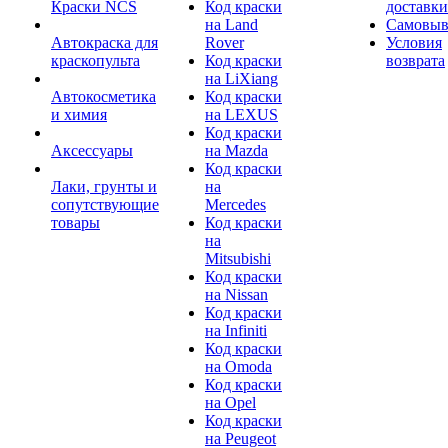
Краски NCS
Код краски
доставки
на Land
Самовыв
Автокраска для
Rover
Условия
краскопульта
Код краски
возврата
на LiXiang
Автокосметика
Код краски
и химия
на LEXUS
Код краски
Аксессуары
на Mazda
Код краски
Лаки, грунты и
на
сопутствующие
Mercedes
товары
Код краски
на
Mitsubishi
Код краски
на Nissan
Код краски
на Infiniti
Код краски
на Omoda
Код краски
на Opel
Код краски
на Peugeot