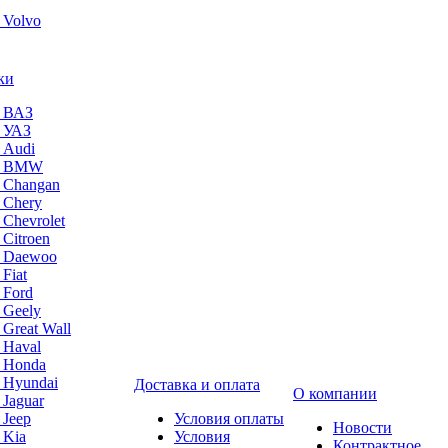
 Volvo
ки
а ВАЗ
а УАЗ
 Audi
на BMW
 Changan
 Chery
 Chevrolet
 Citroen
а Daewoo
Fiat
 Ford
 Geely
 Great Wall
 Haval
а Honda
 Hyundai
Доставка и оплата
О компании
 Jaguar
 Jeep
Условия оплаты
Новости
 Kia
Условия
Контрактное