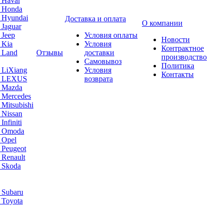
 Haval
а Honda
 Hyundai
Доставка и оплата
О компании
 Jaguar
 Jeep
Условия оплаты
Новости
 Kia
Условия
Контрактное
 Land
Отзывы
доставки
производство
Самовывоз
Политика
 LiXiang
Условия
Контакты
а LEXUS
возврата
а Mazda
 Mercedes
Mitsubishi
 Nissan
nfiniti
а Omoda
 Opel
 Peugeot
 Renault
 Skoda
 Subaru
 Toyota