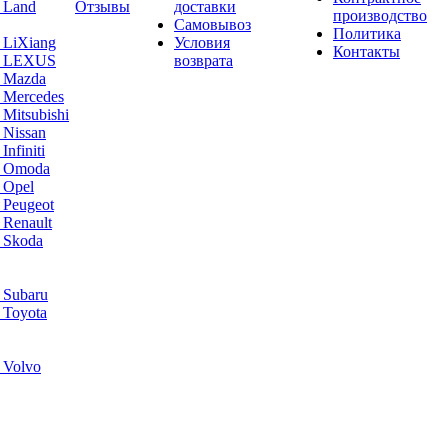
 Land
Отзывы
доставки
производство
Самовывоз
Политика
 LiXiang
Условия
Контакты
а LEXUS
возврата
а Mazda
 Mercedes
Mitsubishi
 Nissan
nfiniti
а Omoda
 Opel
 Peugeot
 Renault
 Skoda
 Subaru
 Toyota
 Volvo