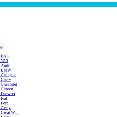
ки
а ВАЗ
а УАЗ
 Audi
на BMW
 Changan
 Chery
 Chevrolet
 Citroen
а Daewoo
Fiat
 Ford
 Geely
 Great Wall