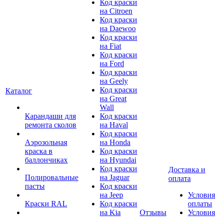
Код краски
на Citroen
Код краски
на Daewoo
Код краски
на Fiat
Код краски
на Ford
Код краски
на Geely
Код краски
Каталог
на Great
Wall
Карандаши для
Код краски
ремонта сколов
на Haval
Код краски
Аэрозольная
на Honda
краска в
Код краски
баллончиках
на Hyundai
Код краски
Доставка и
Полировальные
на Jaguar
оплата
пасты
Код краски
на Jeep
Условия
Краски RAL
Код краски
оплаты
на Kia
Отзывы
Условия