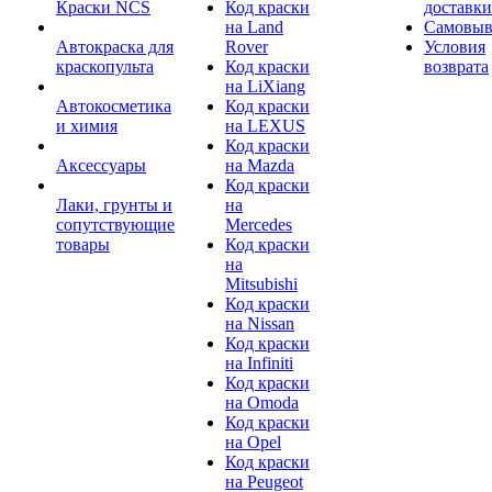
Краски NCS
Код краски
доставки
на Land
Самовыв
Автокраска для
Rover
Условия
краскопульта
Код краски
возврата
на LiXiang
Автокосметика
Код краски
и химия
на LEXUS
Код краски
Аксессуары
на Mazda
Код краски
Лаки, грунты и
на
сопутствующие
Mercedes
товары
Код краски
на
Mitsubishi
Код краски
на Nissan
Код краски
на Infiniti
Код краски
на Omoda
Код краски
на Opel
Код краски
на Peugeot