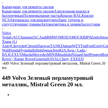
-
Карандаши для ремонта сколов
Карандаши для ремонта сколов
Аэрозольная краска в
баллончиках
Полировальные пасты
Краски RAL
Краски
NCS
Автокраска для краскопульта
Лаки, грунты и
сопутствующие товары
Автокосметика и химия
Аксессуары
-
Volvo
Tesla
GAC
Changan
JAC
Audi
BMW
OMODA
МОСКВИЧ
Zeekr
Jetou
Xiang (Li
Auto)
Chevrolet
Citroen
Daewoo
TANK
Datsun
WEY
Fiat
Ford
Geely
Gre
Wall
Honda
Hyundai
Infiniti
Jaguar
Jeep
KIA
Лада / Lada /
ВАЗ
LEXUS
Mazda
Mercedes
MINI
Mitsubishi
Nissan
Opel
Peugeot
Ren
Rover / Range Rover
Genesis
HAVAL
Chery, EXEED
-
449 Volvo Зеленый перламутровый металлик, Mistral Green 20
мл.
449 Volvo Зеленый перламутровый
металлик, Mistral Green 20 мл.