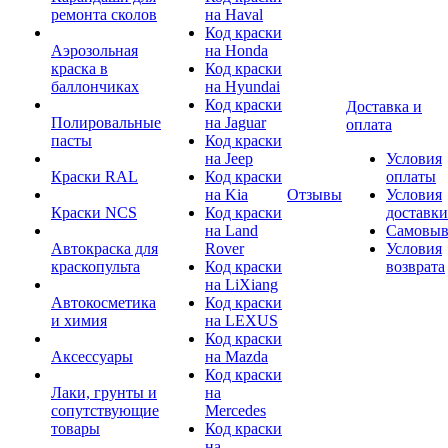
ремонта сколов
на Haval
Код краски
Аэрозольная
на Honda
краска в
Код краски
баллончиках
на Hyundai
Код краски
Доставка и
Полировальные
на Jaguar
оплата
пасты
Код краски
на Jeep
Условия
Краски RAL
Код краски
оплаты
на Kia
Отзывы
Условия
Краски NCS
Код краски
доставки
на Land
Самовыв
Автокраска для
Rover
Условия
краскопульта
Код краски
возврата
на LiXiang
Автокосметика
Код краски
и химия
на LEXUS
Код краски
Аксессуары
на Mazda
Код краски
Лаки, грунты и
на
сопутствующие
Mercedes
товары
Код краски
на