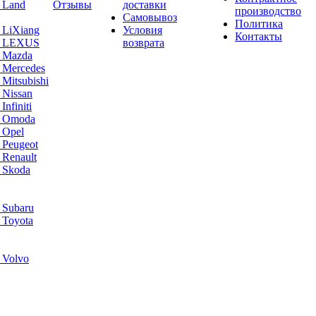
 Land
Отзывы
доставки
производство
Самовывоз
Политика
 LiXiang
Условия
Контакты
а LEXUS
возврата
а Mazda
 Mercedes
Mitsubishi
 Nissan
nfiniti
а Omoda
 Opel
 Peugeot
 Renault
 Skoda
 Subaru
 Toyota
 Volvo