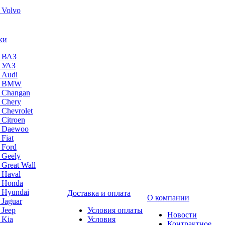
 Volvo
ки
а ВАЗ
а УАЗ
 Audi
на BMW
 Changan
 Chery
 Chevrolet
 Citroen
а Daewoo
Fiat
 Ford
 Geely
 Great Wall
 Haval
а Honda
 Hyundai
Доставка и оплата
О компании
 Jaguar
 Jeep
Условия оплаты
Новости
 Kia
Условия
Контрактное