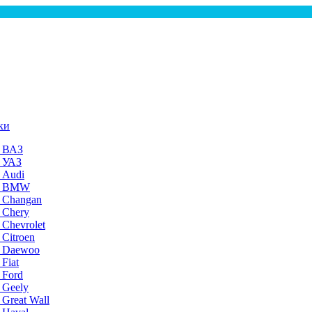
ки
а ВАЗ
а УАЗ
 Audi
на BMW
 Changan
 Chery
 Chevrolet
 Citroen
а Daewoo
Fiat
 Ford
 Geely
 Great Wall