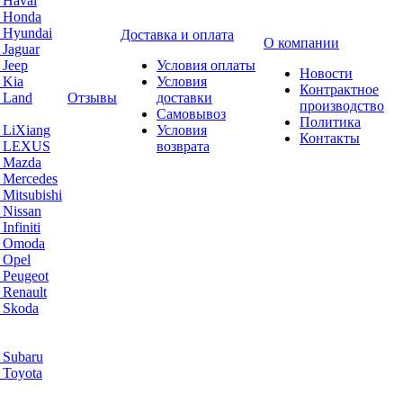
 Haval
а Honda
 Hyundai
Доставка и оплата
О компании
 Jaguar
 Jeep
Условия оплаты
Новости
 Kia
Условия
Контрактное
 Land
Отзывы
доставки
производство
Самовывоз
Политика
 LiXiang
Условия
Контакты
а LEXUS
возврата
а Mazda
 Mercedes
Mitsubishi
 Nissan
nfiniti
а Omoda
 Opel
 Peugeot
 Renault
 Skoda
 Subaru
 Toyota