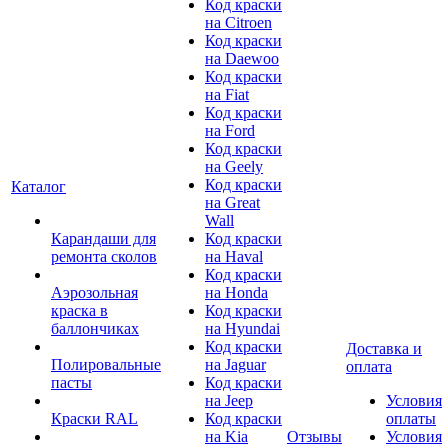
Код краски
на Citroen
Код краски
на Daewoo
Код краски
на Fiat
Код краски
на Ford
Код краски
на Geely
Код краски
Каталог
на Great
Wall
Карандаши для
Код краски
ремонта сколов
на Haval
Код краски
Аэрозольная
на Honda
краска в
Код краски
баллончиках
на Hyundai
Код краски
Доставка и
Полировальные
на Jaguar
оплата
пасты
Код краски
на Jeep
Условия
Краски RAL
Код краски
оплаты
на Kia
Отзывы
Условия