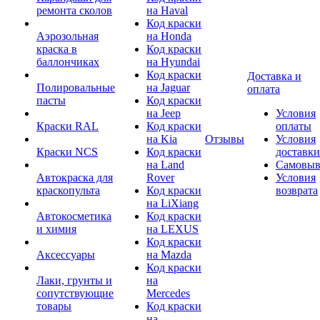
ремонта сколов
на Haval
Код краски
Аэрозольная
на Honda
краска в
Код краски
баллончиках
на Hyundai
Код краски
Доставка и
Полировальные
на Jaguar
оплата
пасты
Код краски
на Jeep
Условия
Краски RAL
Код краски
оплаты
на Kia
Отзывы
Условия
Краски NCS
Код краски
доставки
на Land
Самовыв
Автокраска для
Rover
Условия
краскопульта
Код краски
возврата
на LiXiang
Автокосметика
Код краски
и химия
на LEXUS
Код краски
Аксессуары
на Mazda
Код краски
Лаки, грунты и
на
сопутствующие
Mercedes
товары
Код краски
на