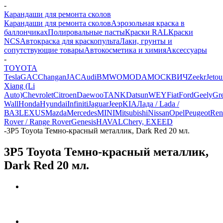
-
Карандаши для ремонта сколов
Карандаши для ремонта сколов
Аэрозольная краска в
баллончиках
Полировальные пасты
Краски RAL
Краски
NCS
Автокраска для краскопульта
Лаки, грунты и
сопутствующие товары
Автокосметика и химия
Аксессуары
-
TOYOTA
Tesla
GAC
Changan
JAC
Audi
BMW
OMODA
МОСКВИЧ
Zeekr
Jetou
Xiang (Li
Auto)
Chevrolet
Citroen
Daewoo
TANK
Datsun
WEY
Fiat
Ford
Geely
Gre
Wall
Honda
Hyundai
Infiniti
Jaguar
Jeep
KIA
Лада / Lada /
ВАЗ
LEXUS
Mazda
Mercedes
MINI
Mitsubishi
Nissan
Opel
Peugeot
Ren
Rover / Range Rover
Genesis
HAVAL
Chery, EXEED
-
3P5 Toyota Темно-красный металлик, Dark Red 20 мл.
3P5 Toyota Темно-красный металлик,
Dark Red 20 мл.