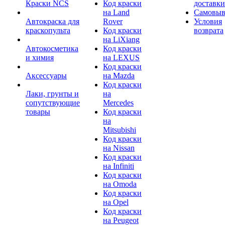
Краски NCS
Код краски
доставки
на Land
Самовыв
Автокраска для
Rover
Условия
краскопульта
Код краски
возврата
на LiXiang
Автокосметика
Код краски
и химия
на LEXUS
Код краски
Аксессуары
на Mazda
Код краски
Лаки, грунты и
на
сопутствующие
Mercedes
товары
Код краски
на
Mitsubishi
Код краски
на Nissan
Код краски
на Infiniti
Код краски
на Omoda
Код краски
на Opel
Код краски
на Peugeot