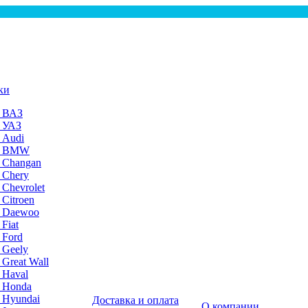
ки
а ВАЗ
а УАЗ
 Audi
на BMW
 Changan
 Chery
 Chevrolet
 Citroen
а Daewoo
Fiat
 Ford
 Geely
 Great Wall
 Haval
а Honda
 Hyundai
Доставка и оплата
О компании