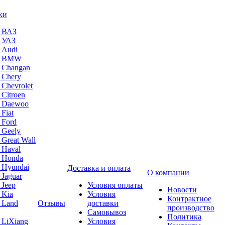
ки
а ВАЗ
а УАЗ
 Audi
на BMW
 Changan
 Chery
 Chevrolet
 Citroen
а Daewoo
Fiat
 Ford
 Geely
 Great Wall
 Haval
а Honda
 Hyundai
Доставка и оплата
О компании
 Jaguar
 Jeep
Условия оплаты
Новости
 Kia
Условия
Контрактное
 Land
Отзывы
доставки
производство
Самовывоз
Политика
 LiXiang
Условия