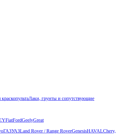
 краскопульта
Лаки, грунты и сопутствующие
EY
Fiat
Ford
Geely
Great
vo
ГАЗ
УАЗ
Land Rover / Range Rover
Genesis
HAVAL
Chery,