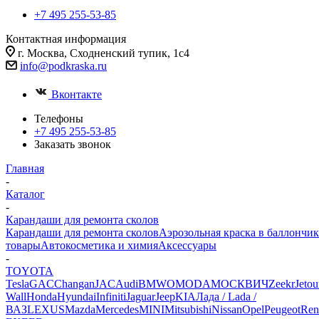
+7 495 255-53-85
Контактная информация
г. Москва, Сходненский тупик, 1с4
info@podkraska.ru
Вконтакте
Телефоны
+7 495 255-53-85
Заказать звонок
Главная
-
Каталог
-
Карандаши для ремонта сколов
Карандаши для ремонта сколов
Аэрозольная краска в баллончик
товары
Автокосметика и химия
Аксессуары
-
TOYOTA
Tesla
GAC
Changan
JAC
Audi
BMW
OMODA
МОСКВИЧ
Zeekr
Jetou
Wall
Honda
Hyundai
Infiniti
Jaguar
Jeep
KIA
Лада / Lada /
ВАЗ
LEXUS
Mazda
Mercedes
MINI
Mitsubishi
Nissan
Opel
Peugeot
Ren