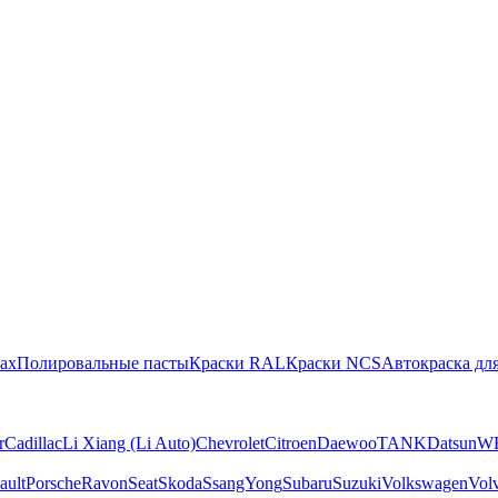
ах
Полировальные пасты
Краски RAL
Краски NCS
Автокраска для
r
Cadillac
Li Xiang (Li Auto)
Chevrolet
Citroen
Daewoo
TANK
Datsun
W
ault
Porsche
Ravon
Seat
Skoda
SsangYong
Subaru
Suzuki
Volkswagen
Vol