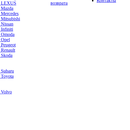
Контакты
а LEXUS
возврата
а Mazda
 Mercedes
Mitsubishi
 Nissan
nfiniti
а Omoda
 Opel
 Peugeot
 Renault
 Skoda
 Subaru
 Toyota
 Volvo