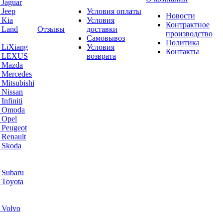
 Jaguar
 Jeep
Условия оплаты
Новости
 Kia
Условия
Контрактное
 Land
Отзывы
доставки
производство
Самовывоз
Политика
 LiXiang
Условия
Контакты
а LEXUS
возврата
а Mazda
 Mercedes
Mitsubishi
 Nissan
nfiniti
а Omoda
 Opel
 Peugeot
 Renault
 Skoda
 Subaru
 Toyota
 Volvo