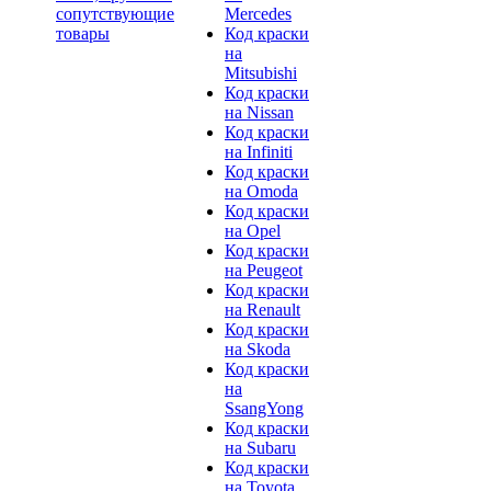
сопутствующие
Mercedes
товары
Код краски
на
Mitsubishi
Код краски
на Nissan
Код краски
на Infiniti
Код краски
на Omoda
Код краски
на Opel
Код краски
на Peugeot
Код краски
на Renault
Код краски
на Skoda
Код краски
на
SsangYong
Код краски
на Subaru
Код краски
на Toyota