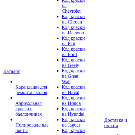
Код краски
на
Chevrolet
Код краски
на Citroen
Код краски
на Daewoo
Код краски
на Fiat
Код краски
на Ford
Код краски
на Geely
Код краски
Каталог
на Great
Wall
Карандаши для
Код краски
ремонта сколов
на Haval
Код краски
Аэрозольная
на Honda
краска в
Код краски
баллончиках
на Hyundai
Код краски
Доставка и
Полировальные
на Jaguar
оплата
пасты
Код краски