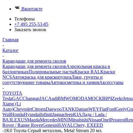
Вконтакте
Телефоны
+7 495 255-53-85
Заказать звонок
Главная
-
Каталог
-
Карандаши для ремонта сколов
Карандаши для ремонта сколов
Аэрозольная краска в
баллончиках
Полировальные пасты
Краски RAL
Краски
NCS
Автокраска для краскопульта
Лаки, грунты и
сопутствующие товары
Автокосметика и химия
Аксессуары
-
TOYOTA
Tesla
GAC
Changan
JAC
Audi
BMW
OMODA
МОСКВИЧ
Zeekr
Jetou
Xiang (Li
Auto)
Chevrolet
Citroen
Daewoo
TANK
Datsun
WEY
Fiat
Ford
Geely
Gre
Wall
Honda
Hyundai
Infiniti
Jaguar
Jeep
KIA
Лада / Lada /
ВАЗ
LEXUS
Mazda
Mercedes
MINI
Mitsubishi
Nissan
Opel
Peugeot
Ren
Rover / Range Rover
Genesis
HAVAL
Chery, EXEED
-
1K0 Toyota Серый металлик, Metal Stream 20 мл.