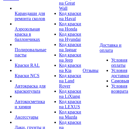
на Great
Wall
Карандаши для
Код краски
ремонта сколов
на Haval
Код краски
Аэрозольная
на Honda
краска в
Код краски
баллончиках
на Hyundai
Код краски
Доставка и
Полировальные
на Jaguar
оплата
пасты
Код краски
на Jeep
Условия
Краски RAL
Код краски
оплаты
на Kia
Отзывы
Условия
Краски NCS
Код краски
доставки
на Land
Самовыв
Автокраска для
Rover
Условия
краскопульта
Код краски
возврата
на LiXiang
Автокосметика
Код краски
и химия
на LEXUS
Код краски
Аксессуары
на Mazda
Код краски
Лаки, грунты и
на