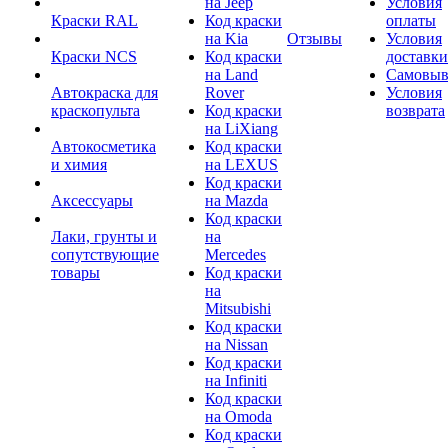
на Jeep
Условия
Краски RAL
Код краски
оплаты
на Kia
Отзывы
Условия
Краски NCS
Код краски
доставки
на Land
Самовыв
Автокраска для
Rover
Условия
краскопульта
Код краски
возврата
на LiXiang
Автокосметика
Код краски
и химия
на LEXUS
Код краски
Аксессуары
на Mazda
Код краски
Лаки, грунты и
на
сопутствующие
Mercedes
товары
Код краски
на
Mitsubishi
Код краски
на Nissan
Код краски
на Infiniti
Код краски
на Omoda
Код краски