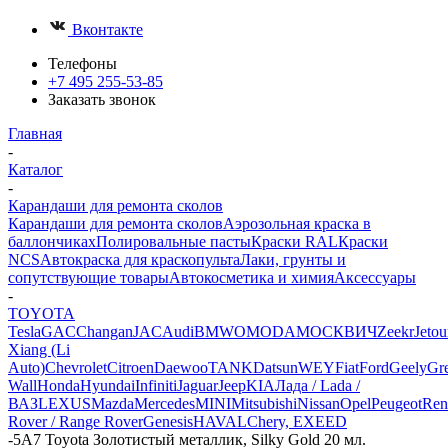
Вконтакте
Телефоны
+7 495 255-53-85
Заказать звонок
Главная
-
Каталог
-
Карандаши для ремонта сколов
Карандаши для ремонта сколов
Аэрозольная краска в
баллончиках
Полировальные пасты
Краски RAL
Краски
NCS
Автокраска для краскопульта
Лаки, грунты и
сопутствующие товары
Автокосметика и химия
Аксессуары
-
TOYOTA
Tesla
GAC
Changan
JAC
Audi
BMW
OMODA
МОСКВИЧ
Zeekr
Jetou
Xiang (Li
Auto)
Chevrolet
Citroen
Daewoo
TANK
Datsun
WEY
Fiat
Ford
Geely
Gre
Wall
Honda
Hyundai
Infiniti
Jaguar
Jeep
KIA
Лада / Lada /
ВАЗ
LEXUS
Mazda
Mercedes
MINI
Mitsubishi
Nissan
Opel
Peugeot
Ren
Rover / Range Rover
Genesis
HAVAL
Chery, EXEED
-
5A7 Toyota Золотистый металлик, Silky Gold 20 мл.