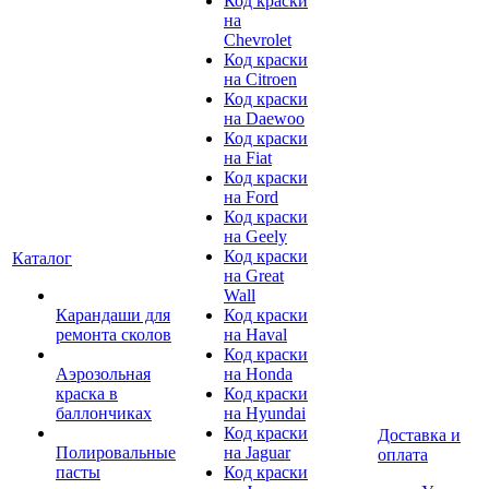
Код краски
на
Chevrolet
Код краски
на Citroen
Код краски
на Daewoo
Код краски
на Fiat
Код краски
на Ford
Код краски
на Geely
Код краски
Каталог
на Great
Wall
Карандаши для
Код краски
ремонта сколов
на Haval
Код краски
Аэрозольная
на Honda
краска в
Код краски
баллончиках
на Hyundai
Код краски
Доставка и
Полировальные
на Jaguar
оплата
пасты
Код краски