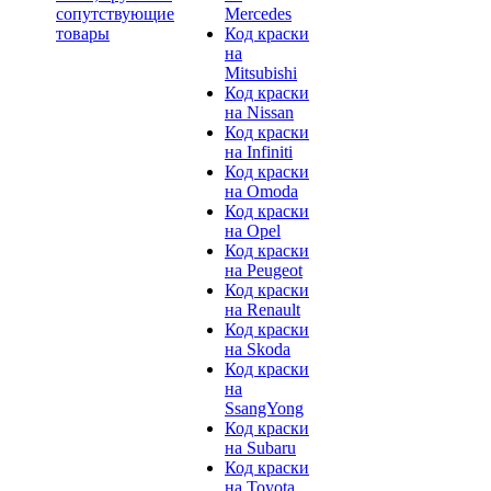
сопутствующие
Mercedes
товары
Код краски
на
Mitsubishi
Код краски
на Nissan
Код краски
на Infiniti
Код краски
на Omoda
Код краски
на Opel
Код краски
на Peugeot
Код краски
на Renault
Код краски
на Skoda
Код краски
на
SsangYong
Код краски
на Subaru
Код краски
на Toyota