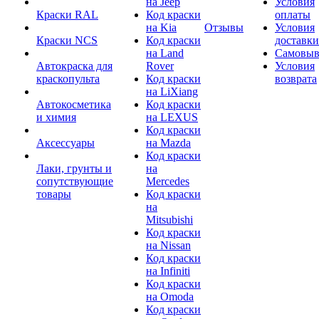
на Jeep
Условия
Краски RAL
Код краски
оплаты
на Kia
Отзывы
Условия
Краски NCS
Код краски
доставки
на Land
Самовыв
Автокраска для
Rover
Условия
краскопульта
Код краски
возврата
на LiXiang
Автокосметика
Код краски
и химия
на LEXUS
Код краски
Аксессуары
на Mazda
Код краски
Лаки, грунты и
на
сопутствующие
Mercedes
товары
Код краски
на
Mitsubishi
Код краски
на Nissan
Код краски
на Infiniti
Код краски
на Omoda
Код краски