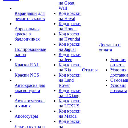
на Great
Wall
Карандаши для
Код краски
ремонта сколов
на Haval
Код краски
Аэрозольная
на Honda
краска в
Код краски
баллончиках
на Hyundai
Код краски
Доставка и
Полировальные
на Jaguar
оплата
пасты
Код краски
на Jeep
Условия
Краски RAL
Код краски
оплаты
на Kia
Отзывы
Условия
Краски NCS
Код краски
доставки
на Land
Самовыв
Автокраска для
Rover
Условия
краскопульта
Код краски
возврата
на LiXiang
Автокосметика
Код краски
и химия
на LEXUS
Код краски
Аксессуары
на Mazda
Код краски
Лаки, грунты и
на