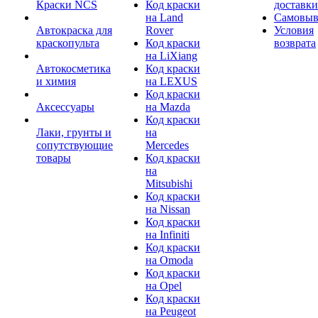
Краски NCS
Код краски
доставки
на Land
Самовыв
Автокраска для
Rover
Условия
краскопульта
Код краски
возврата
на LiXiang
Автокосметика
Код краски
и химия
на LEXUS
Код краски
Аксессуары
на Mazda
Код краски
Лаки, грунты и
на
сопутствующие
Mercedes
товары
Код краски
на
Mitsubishi
Код краски
на Nissan
Код краски
на Infiniti
Код краски
на Omoda
Код краски
на Opel
Код краски
на Peugeot