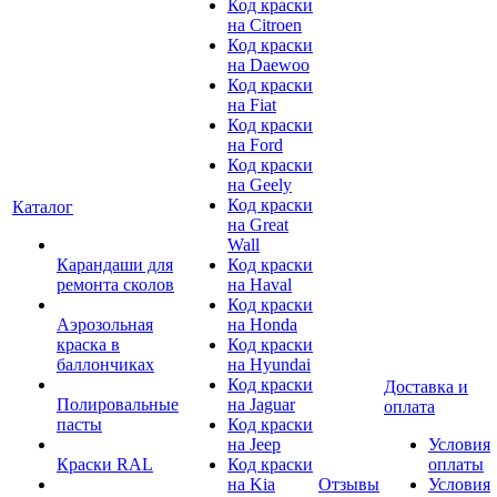
Код краски
на Citroen
Код краски
на Daewoo
Код краски
на Fiat
Код краски
на Ford
Код краски
на Geely
Код краски
Каталог
на Great
Wall
Карандаши для
Код краски
ремонта сколов
на Haval
Код краски
Аэрозольная
на Honda
краска в
Код краски
баллончиках
на Hyundai
Код краски
Доставка и
Полировальные
на Jaguar
оплата
пасты
Код краски
на Jeep
Условия
Краски RAL
Код краски
оплаты
на Kia
Отзывы
Условия