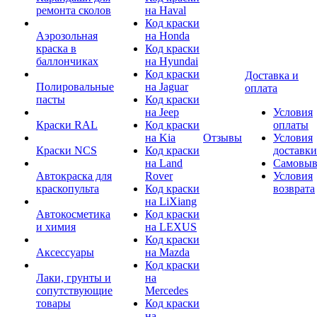
ремонта сколов
на Haval
Код краски
Аэрозольная
на Honda
краска в
Код краски
баллончиках
на Hyundai
Код краски
Доставка и
Полировальные
на Jaguar
оплата
пасты
Код краски
на Jeep
Условия
Краски RAL
Код краски
оплаты
на Kia
Отзывы
Условия
Краски NCS
Код краски
доставки
на Land
Самовыв
Автокраска для
Rover
Условия
краскопульта
Код краски
возврата
на LiXiang
Автокосметика
Код краски
и химия
на LEXUS
Код краски
Аксессуары
на Mazda
Код краски
Лаки, грунты и
на
сопутствующие
Mercedes
товары
Код краски
на