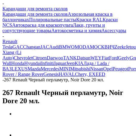
-
Карандаши для ремонта сколов
Карандаши для ремонта сколов
Аэрозольная краска в
баллончиках
Полировальные пасты
Краски RAL
Краски
NCS
Автокраска для краскопульта
Лаки, грунты и
сопутствующие товары
Автокосметика и химия
Аксессуары
-
Renault
Tesla
GAC
Changan
JAC
Audi
BMW
OMODA
МОСКВИЧ
Zeekr
Jetou
Xiang (Li
Auto)
Chevrolet
Citroen
Daewoo
TANK
Datsun
WEY
Fiat
Ford
Geely
Gre
Wall
Honda
Hyundai
Infiniti
Jaguar
Jeep
KIA
Лада / Lada /
ВАЗ
LEXUS
Mazda
Mercedes
MINI
Mitsubishi
Nissan
Opel
Peugeot
Por
Rover / Range Rover
Genesis
HAVAL
Chery, EXEED
-
267 Renault Черный перламутр, Noir Dore 20 мл.
267 Renault Черный перламутр, Noir
Dore 20 мл.