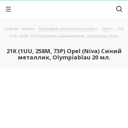
Главная
-
Каталог
-
Карандаши для ремонта сколов
-
Opel
-
21K
(1UU, 258M, 73P) Opel (Niva) Синий металлик, Olympiablau 20 мл.
21K (1UU, 258M, 73P) Opel (Niva) Синий
металлик, Olympiablau 20 мл.