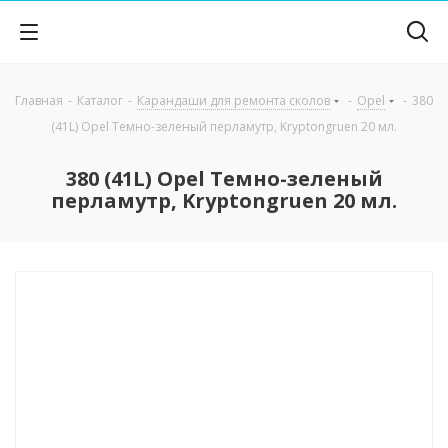
Главная
-
Каталог
-
Карандаши для ремонта сколов
-
Opel
-
380
(41L) Opel Темно-зеленый перламутр, Kryptongruen 20 мл.
380 (41L) Opel Темно-зеленый
перламутр, Kryptongruen 20 мл.