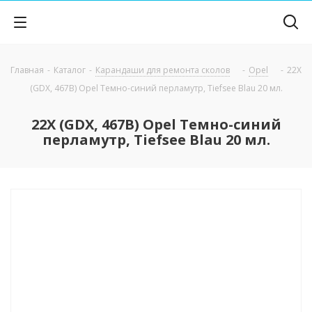
Главная
-
Каталог
-
Карандаши для ремонта сколов
-
Opel
-
22X
(GDX, 467B) Opel Темно-синий перламутр, Tiefsee Blau 20 мл.
22X (GDX, 467B) Opel Темно-синий
перламутр, Tiefsee Blau 20 мл.