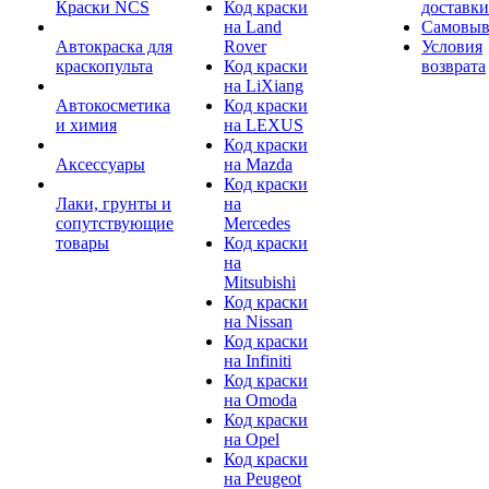
Краски NCS
Код краски
доставки
на Land
Самовыв
Автокраска для
Rover
Условия
краскопульта
Код краски
возврата
на LiXiang
Автокосметика
Код краски
и химия
на LEXUS
Код краски
Аксессуары
на Mazda
Код краски
Лаки, грунты и
на
сопутствующие
Mercedes
товары
Код краски
на
Mitsubishi
Код краски
на Nissan
Код краски
на Infiniti
Код краски
на Omoda
Код краски
на Opel
Код краски
на Peugeot