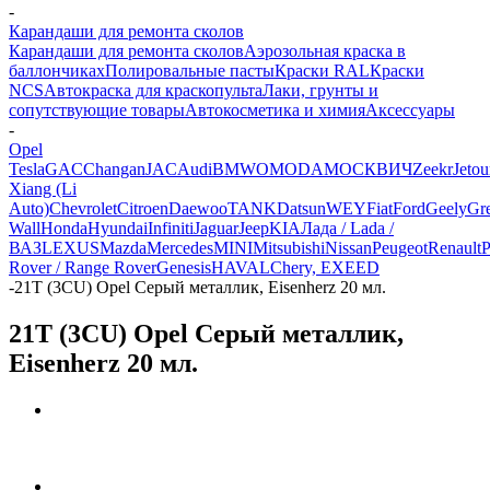
-
Карандаши для ремонта сколов
Карандаши для ремонта сколов
Аэрозольная краска в
баллончиках
Полировальные пасты
Краски RAL
Краски
NCS
Автокраска для краскопульта
Лаки, грунты и
сопутствующие товары
Автокосметика и химия
Аксессуары
-
Opel
Tesla
GAC
Changan
JAC
Audi
BMW
OMODA
МОСКВИЧ
Zeekr
Jetou
Xiang (Li
Auto)
Chevrolet
Citroen
Daewoo
TANK
Datsun
WEY
Fiat
Ford
Geely
Gre
Wall
Honda
Hyundai
Infiniti
Jaguar
Jeep
KIA
Лада / Lada /
ВАЗ
LEXUS
Mazda
Mercedes
MINI
Mitsubishi
Nissan
Peugeot
Renault
P
Rover / Range Rover
Genesis
HAVAL
Chery, EXEED
-
21T (3CU) Opel Серый металлик, Eisenherz 20 мл.
21T (3CU) Opel Серый металлик,
Eisenherz 20 мл.