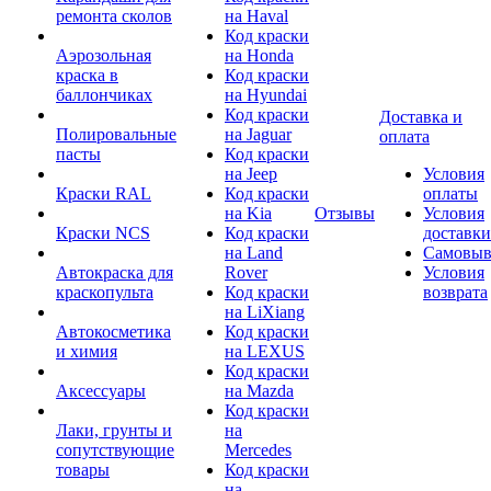
ремонта сколов
на Haval
Код краски
Аэрозольная
на Honda
краска в
Код краски
баллончиках
на Hyundai
Код краски
Доставка и
Полировальные
на Jaguar
оплата
пасты
Код краски
на Jeep
Условия
Краски RAL
Код краски
оплаты
на Kia
Отзывы
Условия
Краски NCS
Код краски
доставки
на Land
Самовыв
Автокраска для
Rover
Условия
краскопульта
Код краски
возврата
на LiXiang
Автокосметика
Код краски
и химия
на LEXUS
Код краски
Аксессуары
на Mazda
Код краски
Лаки, грунты и
на
сопутствующие
Mercedes
товары
Код краски
на