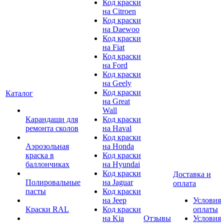
Код краски
на Citroen
Код краски
на Daewoo
Код краски
на Fiat
Код краски
на Ford
Код краски
на Geely
Код краски
Каталог
на Great
Wall
Карандаши для
Код краски
ремонта сколов
на Haval
Код краски
Аэрозольная
на Honda
краска в
Код краски
баллончиках
на Hyundai
Код краски
Доставка и
Полировальные
на Jaguar
оплата
пасты
Код краски
на Jeep
Условия
Краски RAL
Код краски
оплаты
на Kia
Отзывы
Условия