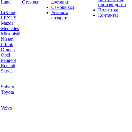
 Land
Отзывы
доставки
производство
Самовывоз
Политика
 LiXiang
Условия
Контакты
а LEXUS
возврата
а Mazda
 Mercedes
Mitsubishi
 Nissan
nfiniti
а Omoda
 Opel
 Peugeot
 Renault
 Skoda
 Subaru
 Toyota
 Volvo