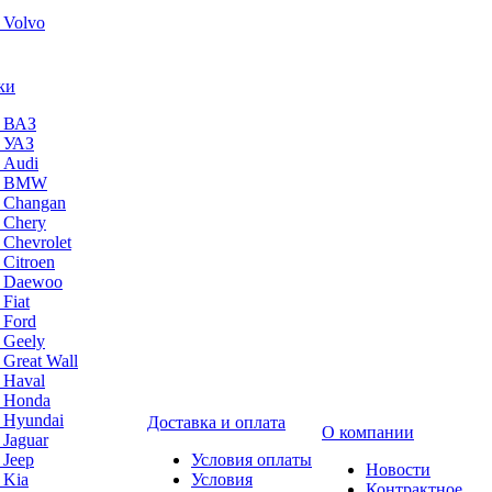
 Volvo
ки
а ВАЗ
а УАЗ
 Audi
на BMW
 Changan
 Chery
 Chevrolet
 Citroen
а Daewoo
Fiat
 Ford
 Geely
 Great Wall
 Haval
а Honda
 Hyundai
Доставка и оплата
О компании
 Jaguar
 Jeep
Условия оплаты
Новости
 Kia
Условия
Контрактное