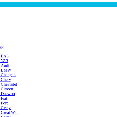
ки
а ВАЗ
а УАЗ
 Audi
на BMW
 Changan
 Chery
 Chevrolet
 Citroen
а Daewoo
Fiat
 Ford
 Geely
 Great Wall