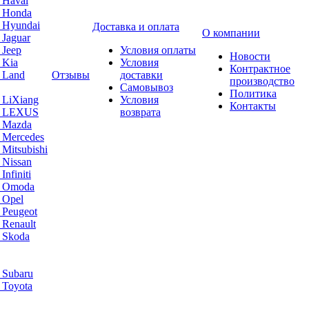
 Haval
а Honda
 Hyundai
Доставка и оплата
О компании
 Jaguar
 Jeep
Условия оплаты
Новости
 Kia
Условия
Контрактное
 Land
Отзывы
доставки
производство
Самовывоз
Политика
 LiXiang
Условия
Контакты
а LEXUS
возврата
а Mazda
 Mercedes
Mitsubishi
 Nissan
nfiniti
а Omoda
 Opel
 Peugeot
 Renault
 Skoda
 Subaru
 Toyota