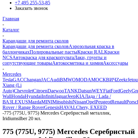
+7 495 255-53-85
Заказать звонок
Главная
-
Каталог
-
Карандаши для ремонта сколов
Карандаши для ремонта сколов
Аэрозольная краска в
баллончиках
Полировальные пасты
Краски RAL
Краски
NCS
Автокраска для краскопульта
Лаки, грунты и
сопутствующие товары
Автокосметика и химия
Аксессуары
-
Mercedes
Tesla
GAC
Changan
JAC
Audi
BMW
OMODA
МОСКВИЧ
Zeekr
Jetou
Xiang (Li
Auto)
Chevrolet
Citroen
Daewoo
TANK
Datsun
WEY
Fiat
Ford
Geely
Gre
Wall
Honda
Hyundai
Infiniti
Jaguar
Jeep
KIA
Лада / Lada /
ВАЗ
LEXUS
Mazda
MINI
Mitsubishi
Nissan
Opel
Peugeot
Renault
Porsc
Rover / Range Rover
Genesis
HAVAL
Chery, EXEED
-
775 (775U, 9775) Mercedes Серебристый металлик,
Iridiumsilber 20 мл.
775 (775U, 9775) Mercedes Серебристый