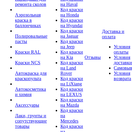
ремонта сколов
на Haval
Код краски
Аэрозольная
на Honda
краска в
Код краски
баллончиках
на Hyundai
Код краски
Доставка и
Полировальные
на Jaguar
оплата
пасты
Код краски
на Jeep
Условия
Краски RAL
Код краски
оплаты
на Kia
Отзывы
Условия
Краски NCS
Код краски
доставки
на Land
Самовыв
Автокраска для
Rover
Условия
краскопульта
Код краски
возврата
на LiXiang
Автокосметика
Код краски
и химия
на LEXUS
Код краски
Аксессуары
на Mazda
Код краски
Лаки, грунты и
на
сопутствующие
Mercedes
товары
Код краски
на