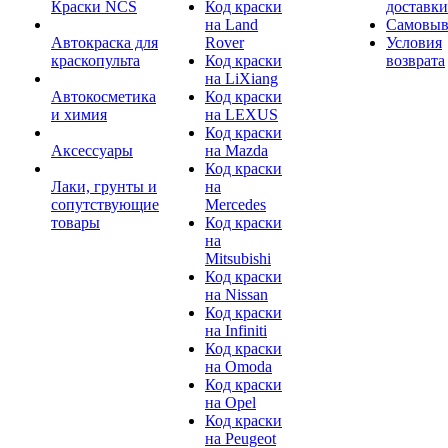
Краски NCS
Код краски
доставки
на Land
Самовыв
Автокраска для
Rover
Условия
краскопульта
Код краски
возврата
на LiXiang
Автокосметика
Код краски
и химия
на LEXUS
Код краски
Аксессуары
на Mazda
Код краски
Лаки, грунты и
на
сопутствующие
Mercedes
товары
Код краски
на
Mitsubishi
Код краски
на Nissan
Код краски
на Infiniti
Код краски
на Omoda
Код краски
на Opel
Код краски
на Peugeot