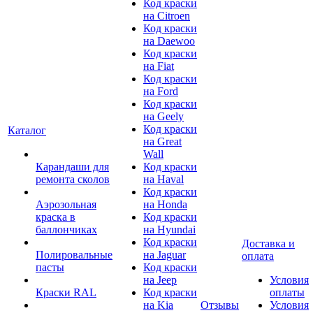
Код краски
на Citroen
Код краски
на Daewoo
Код краски
на Fiat
Код краски
на Ford
Код краски
на Geely
Код краски
Каталог
на Great
Wall
Карандаши для
Код краски
ремонта сколов
на Haval
Код краски
Аэрозольная
на Honda
краска в
Код краски
баллончиках
на Hyundai
Код краски
Доставка и
Полировальные
на Jaguar
оплата
пасты
Код краски
на Jeep
Условия
Краски RAL
Код краски
оплаты
на Kia
Отзывы
Условия