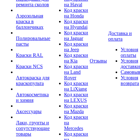
ремонта сколов
на Haval
Код краски
Аэрозольная
на Honda
краска в
Код краски
баллончиках
на Hyundai
Код краски
Доставка и
Полировальные
на Jaguar
оплата
пасты
Код краски
на Jeep
Условия
Краски RAL
Код краски
оплаты
на Kia
Отзывы
Условия
Краски NCS
Код краски
доставки
на Land
Самовыв
Автокраска для
Rover
Условия
краскопульта
Код краски
возврата
на LiXiang
Автокосметика
Код краски
и химия
на LEXUS
Код краски
Аксессуары
на Mazda
Код краски
Лаки, грунты и
на
сопутствующие
Mercedes
товары
Код краски
на