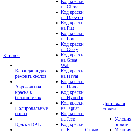
Код краски
на Citroen
Код краски
на Daewoo
Код краски
на Fiat
Код краски
на Ford
Код краски
на Geely
Код краски
Каталог
на Great
Wall
Карандаши для
Код краски
ремонта сколов
на Haval
Код краски
Аэрозольная
на Honda
краска в
Код краски
баллончиках
на Hyundai
Код краски
Доставка и
Полировальные
на Jaguar
оплата
пасты
Код краски
на Jeep
Условия
Краски RAL
Код краски
оплаты
на Kia
Отзывы
Условия