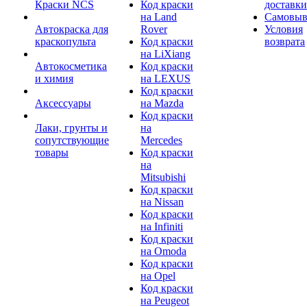
Краски NCS
Код краски
доставки
на Land
Самовыв
Автокраска для
Rover
Условия
краскопульта
Код краски
возврата
на LiXiang
Автокосметика
Код краски
и химия
на LEXUS
Код краски
Аксессуары
на Mazda
Код краски
Лаки, грунты и
на
сопутствующие
Mercedes
товары
Код краски
на
Mitsubishi
Код краски
на Nissan
Код краски
на Infiniti
Код краски
на Omoda
Код краски
на Opel
Код краски
на Peugeot