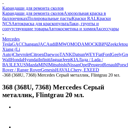
-
Карандаши для ремонта сколов
Карандаши для ремонта сколов
Аэрозольная краска в
баллончиках
Полировальные пасты
Краски RAL
Краски
NCS
Автокраска для краскопульта
Лаки, грунты и
сопутствующие товары
Автокосметика и химия
Аксессуары
-
Mercedes
Tesla
GAC
Changan
JAC
Audi
BMW
OMODA
МОСКВИЧ
Zeekr
Jetou
Xiang (Li
Auto)
Chevrolet
Citroen
Daewoo
TANK
Datsun
WEY
Fiat
Ford
Geely
Gre
Wall
Honda
Hyundai
Infiniti
Jaguar
Jeep
KIA
Лада / Lada /
ВАЗ
LEXUS
Mazda
MINI
Mitsubishi
Nissan
Opel
Peugeot
Renault
Porsc
Rover / Range Rover
Genesis
HAVAL
Chery, EXEED
-
368 (368U, 7368) Mercedes Серый металлик, Flintgrau 20 мл.
368 (368U, 7368) Mercedes Серый
металлик, Flintgrau 20 мл.