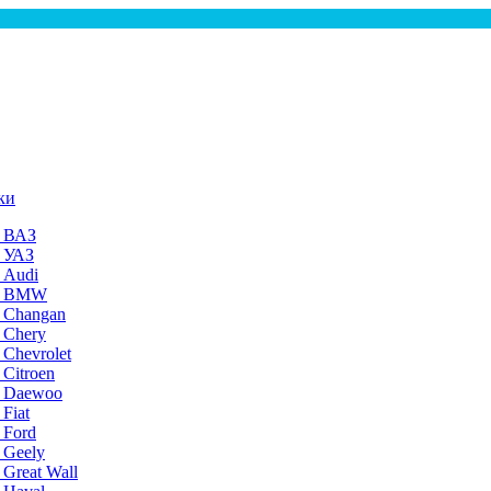
ки
а ВАЗ
а УАЗ
 Audi
на BMW
 Changan
 Chery
 Chevrolet
 Citroen
а Daewoo
Fiat
 Ford
 Geely
 Great Wall