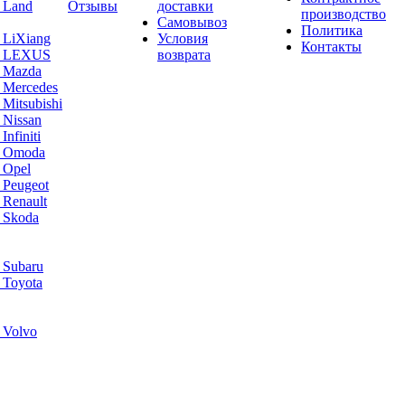
 Land
Отзывы
доставки
производство
Самовывоз
Политика
 LiXiang
Условия
Контакты
а LEXUS
возврата
а Mazda
 Mercedes
Mitsubishi
 Nissan
nfiniti
а Omoda
 Opel
 Peugeot
 Renault
 Skoda
 Subaru
 Toyota
 Volvo