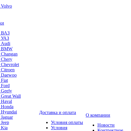
 Volvo
ки
а ВАЗ
а УАЗ
 Audi
на BMW
 Changan
 Chery
 Chevrolet
 Citroen
а Daewoo
Fiat
 Ford
 Geely
 Great Wall
 Haval
а Honda
 Hyundai
Доставка и оплата
О компании
 Jaguar
 Jeep
Условия оплаты
Новости
 Kia
Условия
Контрактное