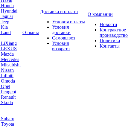
 Haval
а Honda
 Hyundai
Доставка и оплата
О компании
 Jaguar
 Jeep
Условия оплаты
Новости
 Kia
Условия
Контрактное
 Land
Отзывы
доставки
производство
Самовывоз
Политика
 LiXiang
Условия
Контакты
а LEXUS
возврата
а Mazda
 Mercedes
Mitsubishi
 Nissan
nfiniti
а Omoda
 Opel
 Peugeot
 Renault
 Skoda
 Subaru
 Toyota