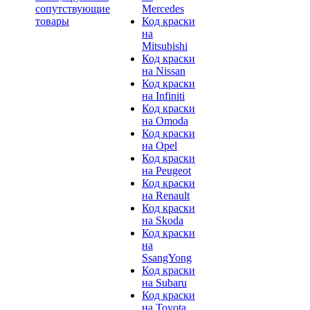
сопутствующие
Mercedes
товары
Код краски
на
Mitsubishi
Код краски
на Nissan
Код краски
на Infiniti
Код краски
на Omoda
Код краски
на Opel
Код краски
на Peugeot
Код краски
на Renault
Код краски
на Skoda
Код краски
на
SsangYong
Код краски
на Subaru
Код краски
на Toyota