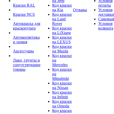
на Jeep
Условия
Краски RAL
Код краски
оплаты
на Kia
Отзывы
Условия
Краски NCS
Код краски
доставки
на Land
Самовыв
Автокраска для
Rover
Условия
краскопульта
Код краски
возврата
на LiXiang
Автокосметика
Код краски
и химия
на LEXUS
Код краски
Аксессуары
на Mazda
Код краски
Лаки, грунты и
на
сопутствующие
Mercedes
товары
Код краски
на
Mitsubishi
Код краски
на Nissan
Код краски
на Infiniti
Код краски
на Omoda
Код краски