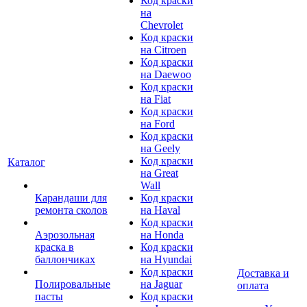
Код краски
на
Chevrolet
Код краски
на Citroen
Код краски
на Daewoo
Код краски
на Fiat
Код краски
на Ford
Код краски
на Geely
Код краски
Каталог
на Great
Wall
Карандаши для
Код краски
ремонта сколов
на Haval
Код краски
Аэрозольная
на Honda
краска в
Код краски
баллончиках
на Hyundai
Код краски
Доставка и
Полировальные
на Jaguar
оплата
пасты
Код краски