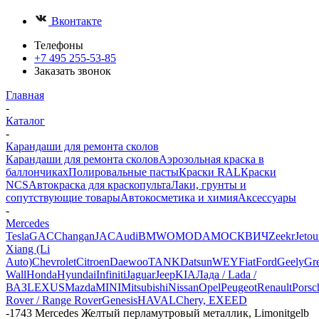
Вконтакте
Телефоны
+7 495 255-53-85
Заказать звонок
Главная
-
Каталог
-
Карандаши для ремонта сколов
Карандаши для ремонта сколов
Аэрозольная краска в
баллончиках
Полировальные пасты
Краски RAL
Краски
NCS
Автокраска для краскопульта
Лаки, грунты и
сопутствующие товары
Автокосметика и химия
Аксессуары
-
Mercedes
Tesla
GAC
Changan
JAC
Audi
BMW
OMODA
МОСКВИЧ
Zeekr
Jetou
Xiang (Li
Auto)
Chevrolet
Citroen
Daewoo
TANK
Datsun
WEY
Fiat
Ford
Geely
Gre
Wall
Honda
Hyundai
Infiniti
Jaguar
Jeep
KIA
Лада / Lada /
ВАЗ
LEXUS
Mazda
MINI
Mitsubishi
Nissan
Opel
Peugeot
Renault
Porsc
Rover / Range Rover
Genesis
HAVAL
Chery, EXEED
-
1743 Mercedes Желтый перламутровый металлик, Limonitgelb