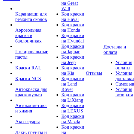
на Great
Wall
Карандаши для
Код краски
ремонта сколов
на Haval
Код краски
Аэрозольная
на Honda
краска в
Код краски
баллончиках
на Hyundai
Код краски
Доставка и
Полировальные
на Jaguar
оплата
пасты
Код краски
на Jeep
Условия
Краски RAL
Код краски
оплаты
на Kia
Отзывы
Условия
Краски NCS
Код краски
доставки
на Land
Самовыв
Автокраска для
Rover
Условия
краскопульта
Код краски
возврата
на LiXiang
Автокосметика
Код краски
и химия
на LEXUS
Код краски
Аксессуары
на Mazda
Код краски
Лаки, грунты и
на