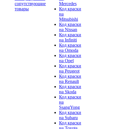
сопутствующие
Mercedes
товары
Код краски
на
Mitsubishi
Код краски
на Nissan
Код краски
на Infiniti
Код краски
на Omoda
Код краски
на Opel
Код краски
на Peugeot
Код краски
на Renault
Код краски
на Skoda
Код краски
на
SsangYong
Код краски
на Subaru
Код краски
на Toyota