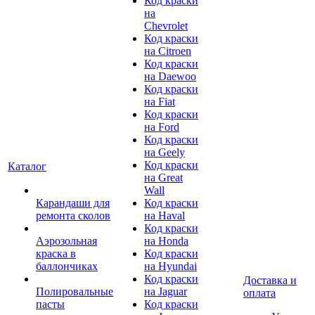
Код краски
на
Chevrolet
Код краски
на Citroen
Код краски
на Daewoo
Код краски
на Fiat
Код краски
на Ford
Код краски
на Geely
Код краски
Каталог
на Great
Wall
Карандаши для
Код краски
ремонта сколов
на Haval
Код краски
Аэрозольная
на Honda
краска в
Код краски
баллончиках
на Hyundai
Код краски
Доставка и
Полировальные
на Jaguar
оплата
пасты
Код краски