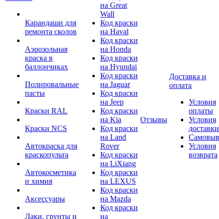
на Great
Wall
Карандаши для
Код краски
ремонта сколов
на Haval
Код краски
Аэрозольная
на Honda
краска в
Код краски
баллончиках
на Hyundai
Код краски
Доставка и
Полировальные
на Jaguar
оплата
пасты
Код краски
на Jeep
Условия
Краски RAL
Код краски
оплаты
на Kia
Отзывы
Условия
Краски NCS
Код краски
доставки
на Land
Самовыв
Автокраска для
Rover
Условия
краскопульта
Код краски
возврата
на LiXiang
Автокосметика
Код краски
и химия
на LEXUS
Код краски
Аксессуары
на Mazda
Код краски
Лаки, грунты и
на