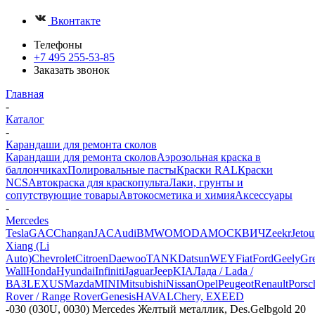
Вконтакте
Телефоны
+7 495 255-53-85
Заказать звонок
Главная
-
Каталог
-
Карандаши для ремонта сколов
Карандаши для ремонта сколов
Аэрозольная краска в
баллончиках
Полировальные пасты
Краски RAL
Краски
NCS
Автокраска для краскопульта
Лаки, грунты и
сопутствующие товары
Автокосметика и химия
Аксессуары
-
Mercedes
Tesla
GAC
Changan
JAC
Audi
BMW
OMODA
МОСКВИЧ
Zeekr
Jetou
Xiang (Li
Auto)
Chevrolet
Citroen
Daewoo
TANK
Datsun
WEY
Fiat
Ford
Geely
Gre
Wall
Honda
Hyundai
Infiniti
Jaguar
Jeep
KIA
Лада / Lada /
ВАЗ
LEXUS
Mazda
MINI
Mitsubishi
Nissan
Opel
Peugeot
Renault
Porsc
Rover / Range Rover
Genesis
HAVAL
Chery, EXEED
-
030 (030U, 0030) Mercedes Желтый металлик, Des.Gelbgold 20