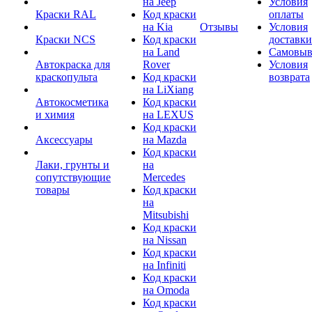
на Jeep
Условия
Краски RAL
Код краски
оплаты
на Kia
Отзывы
Условия
Краски NCS
Код краски
доставки
на Land
Самовыв
Автокраска для
Rover
Условия
краскопульта
Код краски
возврата
на LiXiang
Автокосметика
Код краски
и химия
на LEXUS
Код краски
Аксессуары
на Mazda
Код краски
Лаки, грунты и
на
сопутствующие
Mercedes
товары
Код краски
на
Mitsubishi
Код краски
на Nissan
Код краски
на Infiniti
Код краски
на Omoda
Код краски