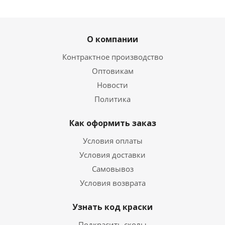
ХИТ
РЕКОМЕНДУЕМ
О компании
Контрактное производство
Оптовикам
Новости
Политика
02. Лак для подкраски сколов автомобиля 15 мл
Есть в наличии
Как оформить заказ
270
руб.
/шт
420
руб.
Условия оплаты
Экономия
150
руб.
Условия доставки
Самовывоз
Условия возврата
Узнать код краски
Подкрасить сколы