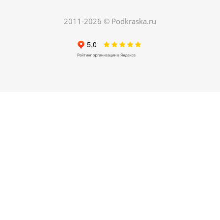
150
руб.
/шт
420
руб.
2011-2026 © Podkraska.ru
Экономия
270
руб.
ХИТ
РЕКОМЕНДУЕМ
04. Грунт по металлу автомобильный
Есть в наличии
250
руб.
/шт