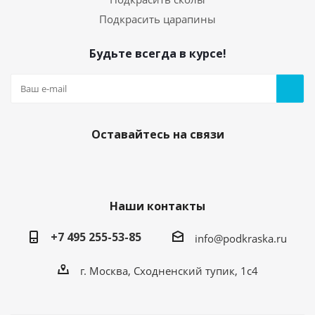
Подкрасить царапины
Будьте всегда в курсе!
05. Грунт по пластику (праймер) 20мл с кисточкой
Есть в наличии
250
руб.
/шт
Оставайтесь на связи
Наши контакты
+7 495 255-53-85
info@podkraska.ru
г. Москва, Сходненский тупик, 1с4
Средство для обезжиривания кузова
автомобиля. Флакон 20мл.
Есть в наличии