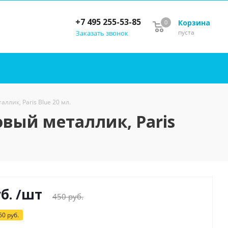
+7 495 255-53-85
Корзина
0
пуста
Заказать звонок
ллик, Paris Blue 20 мл.
овый металлик, Paris
б.
/шт
450
руб.
60
руб.