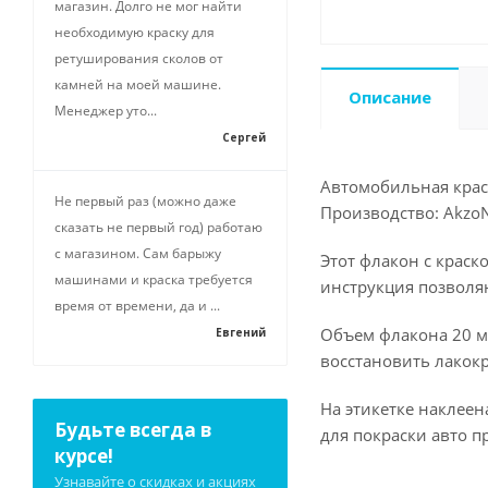
магазин. Долго не мог найти
необходимую краску для
ретуширования сколов от
камней на моей машине.
Описание
Менеджер уто...
Сергей
Автомобильная краск
Не первый раз (можно даже
Производство: AkzoN
сказать не первый год) работаю
с магазином. Сам барыжу
Этот флакон с краск
машинами и краска требуется
инструкция позволя
время от времени, да и ...
Объем флакона 20 мл
Евгений
восстановить лакокр
На этикетке наклее
Будьте всегда в
для покраски авто п
курсе!
Узнавайте о скидках и акциях