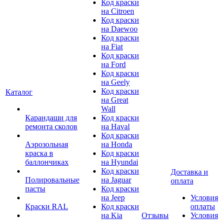
Код краски
на Citroen
Код краски
на Daewoo
Код краски
на Fiat
Код краски
на Ford
Код краски
на Geely
Код краски
Каталог
на Great
Wall
Карандаши для
Код краски
ремонта сколов
на Haval
Код краски
Аэрозольная
на Honda
краска в
Код краски
баллончиках
на Hyundai
Код краски
Доставка и
Полировальные
на Jaguar
оплата
пасты
Код краски
на Jeep
Условия
Краски RAL
Код краски
оплаты
на Kia
Отзывы
Условия