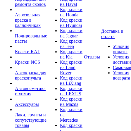
ремонта сколов
на Haval
Код краски
Аэрозольная
на Honda
краска в
Код краски
баллончиках
на Hyundai
Код краски
Доставка и
Полировальные
на Jaguar
оплата
пасты
Код краски
на Jeep
Условия
Краски RAL
Код краски
оплаты
на Kia
Отзывы
Условия
Краски NCS
Код краски
доставки
на Land
Самовыв
Автокраска для
Rover
Условия
краскопульта
Код краски
возврата
на LiXiang
Автокосметика
Код краски
и химия
на LEXUS
Код краски
Аксессуары
на Mazda
Код краски
Лаки, грунты и
на
сопутствующие
Mercedes
товары
Код краски
на