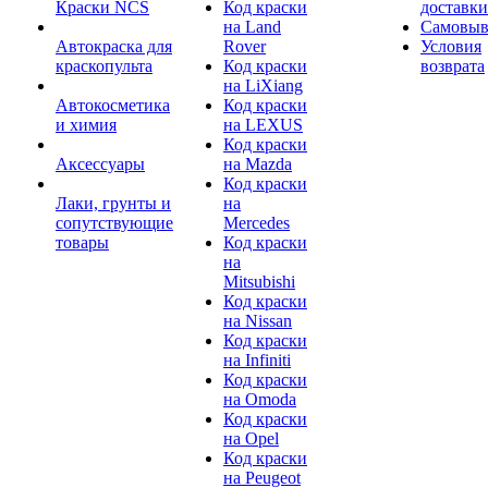
Краски NCS
Код краски
доставки
на Land
Самовыв
Автокраска для
Rover
Условия
краскопульта
Код краски
возврата
на LiXiang
Автокосметика
Код краски
и химия
на LEXUS
Код краски
Аксессуары
на Mazda
Код краски
Лаки, грунты и
на
сопутствующие
Mercedes
товары
Код краски
на
Mitsubishi
Код краски
на Nissan
Код краски
на Infiniti
Код краски
на Omoda
Код краски
на Opel
Код краски
на Peugeot