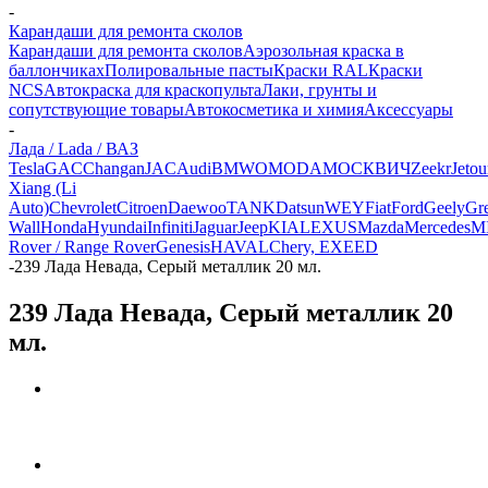
-
Карандаши для ремонта сколов
Карандаши для ремонта сколов
Аэрозольная краска в
баллончиках
Полировальные пасты
Краски RAL
Краски
NCS
Автокраска для краскопульта
Лаки, грунты и
сопутствующие товары
Автокосметика и химия
Аксессуары
-
Лада / Lada / ВАЗ
Tesla
GAC
Changan
JAC
Audi
BMW
OMODA
МОСКВИЧ
Zeekr
Jetou
Xiang (Li
Auto)
Chevrolet
Citroen
Daewoo
TANK
Datsun
WEY
Fiat
Ford
Geely
Gre
Wall
Honda
Hyundai
Infiniti
Jaguar
Jeep
KIA
LEXUS
Mazda
Mercedes
M
Rover / Range Rover
Genesis
HAVAL
Chery, EXEED
-
239 Лада Невада, Серый металлик 20 мл.
239 Лада Невада, Серый металлик 20
мл.