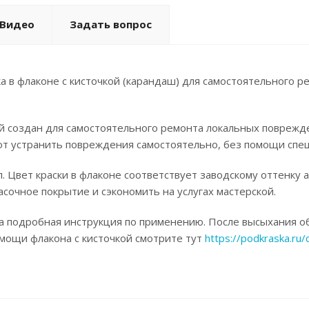
Видео
Задать вопрос
а в флаконе с кисточкой (карандаш) для самостоятельного р
ой создан для самостоятельного ремонта локальных поврежд
ют устранить повреждения самостоятельно, без помощи спец
. Цвет краски в флаконе соответствует заводскому оттенку 
асочное покрытие и сэкономить на услугах мастерской.
а подробная инструкция по применению. После высыхания об
омощи флакона с кисточкой смотрите тут
https://podkraska.ru/