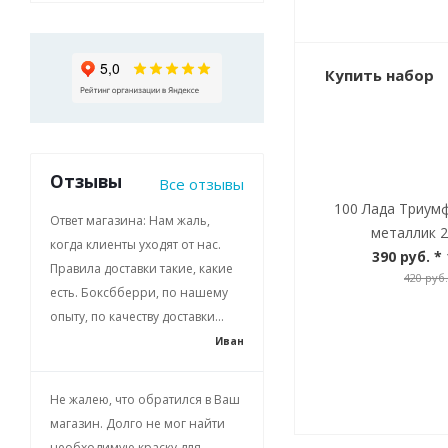
Купить набор
Отзывы
Все отзывы
100 Лада Триум
Ответ магазина: Нам жаль,
металлик 2
когда клиенты уходят от нас.
390 руб.
* 
Правила доставки такие, какие
420 руб.
есть. Боксбберри, по нашему
опыту, по качеству доставки...
Иван
Не жалею, что обратился в Ваш
магазин. Долго не мог найти
необходимую краску для