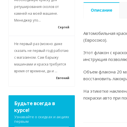
ретуширования сколов от
Описание
камней на моей машине.
Менеджер уто...
Сергей
Автомобильная краск
(Евросоюз).
Не первый раз (можно даже
сказать не первый год) работаю
Этот флакон с краск
с магазином. Сам барыжу
инструкция позволя
машинами и краска требуется
время от времени, да и ...
Объем флакона 20 мл
восстановить лакокр
Евгений
На этикетке наклеен
покраски авто при п
Будьте всегда в
курсе!
Узнавайте о скидках и акциях
первым