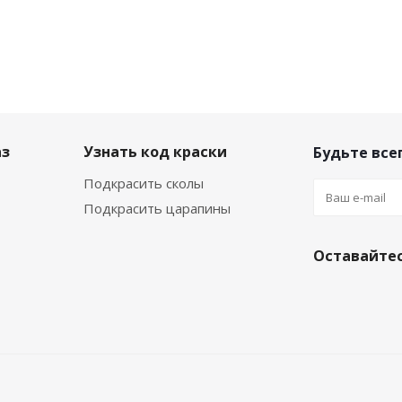
Средство для обезжи
аз
Узнать код краски
Будьте всег
Подкрасить сколы
1
Подкрасить царапины
Оставайтес
ЕМ