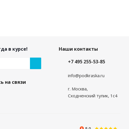
ривания кузова автомобиля. Флакон 20мл.
да в курсе!
Наши контакты
Есть в наличии
+7 495 255-53-85
50
руб.
/шт
420
руб.
Экономия
270
руб.
info@podkraska.ru
ь на связи
г. Москва,
Сходненский тупик, 1с4