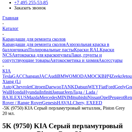
+7 495 255-53-85
Заказать звонок
Главная
-
Каталог
-
Карандаши для ремонта сколов
Карандаши для ремонта сколов
Аэрозольная краска в
баллончиках
Полировальные пасты
Краски RAL
Краски
NCS
Автокраска для краскопульта
Лаки, грунты и
сопутствующие товары
Автокосметика и химия
Аксессуары
-
KIA
Tesla
GAC
Changan
JAC
Audi
BMW
OMODA
МОСКВИЧ
Zeekr
Jetou
Xiang (Li
Auto)
Chevrolet
Citroen
Daewoo
TANK
Datsun
WEY
Fiat
Ford
Geely
Gre
Wall
Honda
Hyundai
Infiniti
Jaguar
Jeep
Лада / Lada /
ВАЗ
LEXUS
Mazda
Mercedes
MINI
Mitsubishi
Nissan
Opel
Peugeot
Ren
Rover / Range Rover
Genesis
HAVAL
Chery, EXEED
-
5K (9750) KIA Серый перламутровый металлик, Piston Grey
20 мл.
5K (9750) KIA Серый перламутровый