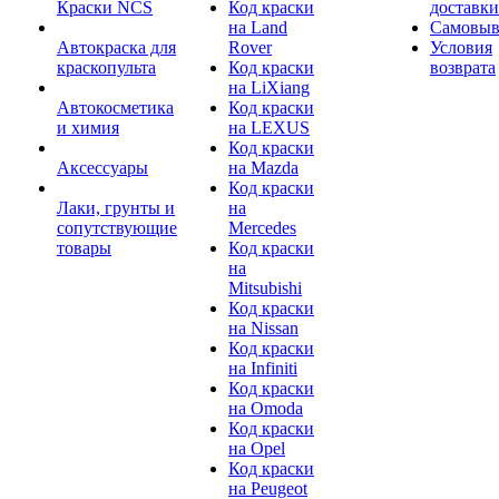
Краски NCS
Код краски
доставки
на Land
Самовыв
Автокраска для
Rover
Условия
краскопульта
Код краски
возврата
на LiXiang
Автокосметика
Код краски
и химия
на LEXUS
Код краски
Аксессуары
на Mazda
Код краски
Лаки, грунты и
на
сопутствующие
Mercedes
товары
Код краски
на
Mitsubishi
Код краски
на Nissan
Код краски
на Infiniti
Код краски
на Omoda
Код краски
на Opel
Код краски
на Peugeot