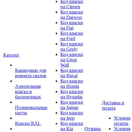
Код краски
на Citroen
Код краски
на Daewoo
Код краски
на Fiat
Код краски
на Ford
Код краски
на Geely
Код краски
Каталог
на Great
Wall
Карандаши для
Код краски
ремонта сколов
на Haval
Код краски
Аэрозольная
на Honda
краска в
Код краски
баллончиках
на Hyundai
Код краски
Доставка и
Полировальные
на Jaguar
оплата
пасты
Код краски
на Jeep
Условия
Краски RAL
Код краски
оплаты
на Kia
Отзывы
Условия