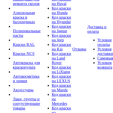
ремонта сколов
на Haval
Код краски
Аэрозольная
на Honda
краска в
Код краски
баллончиках
на Hyundai
Код краски
Доставка и
Полировальные
на Jaguar
оплата
пасты
Код краски
на Jeep
Условия
Краски RAL
Код краски
оплаты
на Kia
Отзывы
Условия
Краски NCS
Код краски
доставки
на Land
Самовыв
Автокраска для
Rover
Условия
краскопульта
Код краски
возврата
на LiXiang
Автокосметика
Код краски
и химия
на LEXUS
Код краски
Аксессуары
на Mazda
Код краски
Лаки, грунты и
на
сопутствующие
Mercedes
товары
Код краски
на