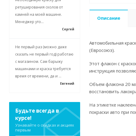
ретуширования сколов от
камней на моей машине.
Описание
Менеджер уто...
Сергей
Автомобильная краск
Не первый раз (можно даже
(Евросоюз).
сказать не первый год) работаю
с магазином. Сам барыжу
Этот флакон с краск
машинами и краска требуется
инструкция позволя
время от времени, да и ...
Объем флакона 20 мл
Евгений
восстановить лакокр
На этикетке наклеен
Будьте всегда в
покраски авто при п
курсе!
Узнавайте о скидках и акциях
первым