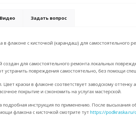
Видео
Задать вопрос
а в флаконе с кисточкой (карандаш) для самостоятельного р
ой создан для самостоятельного ремонта локальных поврежд
ют устранить повреждения самостоятельно, без помощи спец
. Цвет краски в флаконе соответствует заводскому оттенку 
асочное покрытие и сэкономить на услугах мастерской.
а подробная инструкция по применению. После высыхания об
омощи флакона с кисточкой смотрите тут
https://podkraska.ru/