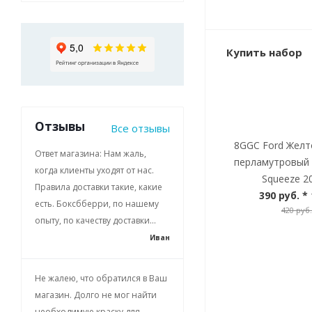
Купить набор
Отзывы
Все отзывы
8GGC Ford Желт
Ответ магазина: Нам жаль,
перламутровый 
когда клиенты уходят от нас.
Squeeze 20
Правила доставки такие, какие
390 руб.
* 
есть. Боксбберри, по нашему
420 руб.
опыту, по качеству доставки...
Иван
Не жалею, что обратился в Ваш
магазин. Долго не мог найти
необходимую краску для