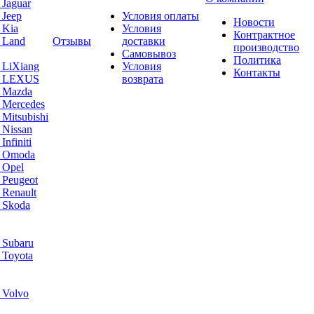
 Jaguar
 Jeep
Условия оплаты
Новости
 Kia
Условия
Контрактное
 Land
Отзывы
доставки
производство
Самовывоз
Политика
 LiXiang
Условия
Контакты
а LEXUS
возврата
а Mazda
 Mercedes
Mitsubishi
 Nissan
nfiniti
а Omoda
 Opel
 Peugeot
 Renault
 Skoda
 Subaru
 Toyota
 Volvo