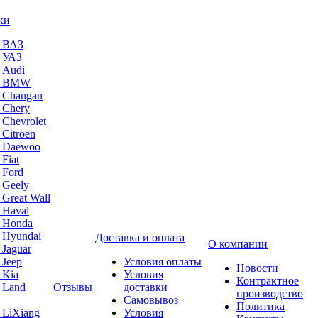
ки
а ВАЗ
а УАЗ
 Audi
на BMW
 Changan
 Chery
 Chevrolet
 Citroen
а Daewoo
Fiat
 Ford
 Geely
 Great Wall
 Haval
а Honda
 Hyundai
Доставка и оплата
О компании
 Jaguar
 Jeep
Условия оплаты
Новости
 Kia
Условия
Контрактное
 Land
Отзывы
доставки
производство
Самовывоз
Политика
 LiXiang
Условия