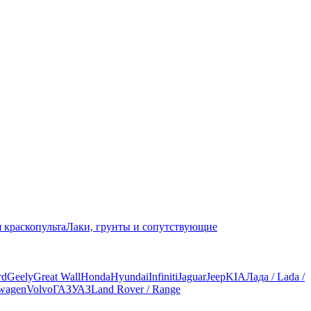
 краскопульта
Лаки, грунты и сопутствующие
rd
Geely
Great Wall
Honda
Hyundai
Infiniti
Jaguar
Jeep
KIA
Лада / Lada /
wagen
Volvo
ГАЗ
УАЗ
Land Rover / Range