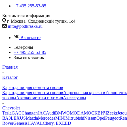
+7 495 255-53-85
Контактная информация
г. Москва, Сходненский тупик, 1с4
info@podkraska.ru
Вконтакте
Телефоны
+7 495 255-53-85
Заказать звонок
Главная
-
Каталог
-
Карандаши для ремонта сколов
Карандаши для ремонта сколов
Аэрозольная краска в баллончик
товары
Автокосметика и химия
Аксессуары
-
Chevrolet
Tesla
GAC
Changan
JAC
Audi
BMW
OMODA
МОСКВИЧ
Zeekr
Jetou
ВАЗ
LEXUS
Mazda
Mercedes
MINI
Mitsubishi
Nissan
Opel
Peugeot
Ren
Rover
Genesis
HAVAL
Chery, EXEED