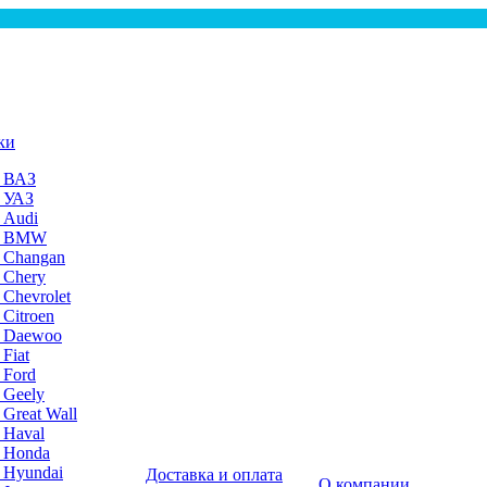
ки
а ВАЗ
а УАЗ
 Audi
на BMW
 Changan
 Chery
 Chevrolet
 Citroen
а Daewoo
Fiat
 Ford
 Geely
 Great Wall
 Haval
а Honda
 Hyundai
Доставка и оплата
О компании