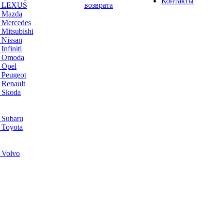
Контакты
а LEXUS
возврата
а Mazda
 Mercedes
Mitsubishi
 Nissan
nfiniti
а Omoda
 Opel
 Peugeot
 Renault
 Skoda
 Subaru
 Toyota
 Volvo