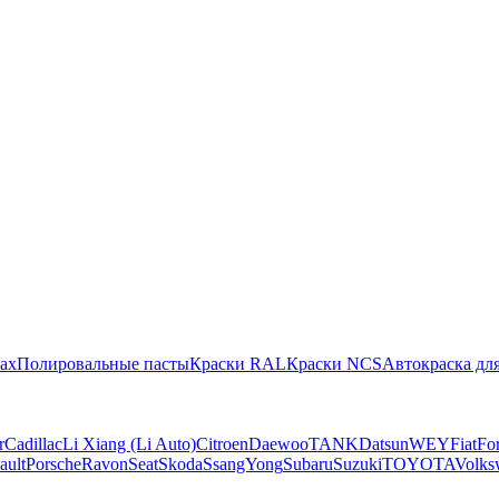
ах
Полировальные пасты
Краски RAL
Краски NCS
Автокраска для
r
Cadillac
Li Xiang (Li Auto)
Citroen
Daewoo
TANK
Datsun
WEY
Fiat
Fo
ault
Porsche
Ravon
Seat
Skoda
SsangYong
Subaru
Suzuki
TOYOTA
Volks