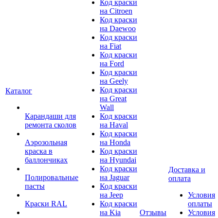
Код краски
на Citroen
Код краски
на Daewoo
Код краски
на Fiat
Код краски
на Ford
Код краски
на Geely
Код краски
Каталог
на Great
Wall
Карандаши для
Код краски
ремонта сколов
на Haval
Код краски
Аэрозольная
на Honda
краска в
Код краски
баллончиках
на Hyundai
Код краски
Доставка и
Полировальные
на Jaguar
оплата
пасты
Код краски
на Jeep
Условия
Краски RAL
Код краски
оплаты
на Kia
Отзывы
Условия