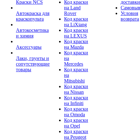
Краски NCS
Код краски
доставки
на Land
Самовыв
Автокраска для
Rover
Условия
краскопульта
Код краски
возврата
на LiXiang
Автокосметика
Код краски
и химия
на LEXUS
Код краски
Аксессуары
на Mazda
Код краски
Лаки, грунты и
на
сопутствующие
Mercedes
товары
Код краски
на
Mitsubishi
Код краски
на Nissan
Код краски
на Infiniti
Код краски
на Omoda
Код краски
на Opel
Код краски
на Peugeot