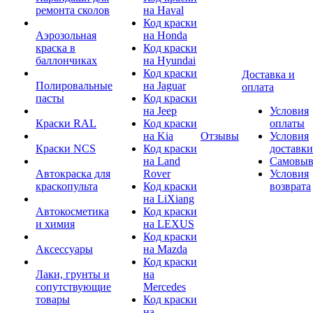
ремонта сколов
на Haval
Код краски
Аэрозольная
на Honda
краска в
Код краски
баллончиках
на Hyundai
Код краски
Доставка и
Полировальные
на Jaguar
оплата
пасты
Код краски
на Jeep
Условия
Краски RAL
Код краски
оплаты
на Kia
Отзывы
Условия
Краски NCS
Код краски
доставки
на Land
Самовыв
Автокраска для
Rover
Условия
краскопульта
Код краски
возврата
на LiXiang
Автокосметика
Код краски
и химия
на LEXUS
Код краски
Аксессуары
на Mazda
Код краски
Лаки, грунты и
на
сопутствующие
Mercedes
товары
Код краски
на