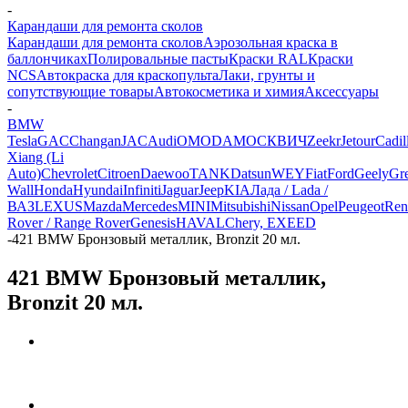
-
Карандаши для ремонта сколов
Карандаши для ремонта сколов
Аэрозольная краска в
баллончиках
Полировальные пасты
Краски RAL
Краски
NCS
Автокраска для краскопульта
Лаки, грунты и
сопутствующие товары
Автокосметика и химия
Аксессуары
-
BMW
Tesla
GAC
Changan
JAC
Audi
OMODA
МОСКВИЧ
Zeekr
Jetour
Cadil
Xiang (Li
Auto)
Chevrolet
Citroen
Daewoo
TANK
Datsun
WEY
Fiat
Ford
Geely
Gre
Wall
Honda
Hyundai
Infiniti
Jaguar
Jeep
KIA
Лада / Lada /
ВАЗ
LEXUS
Mazda
Mercedes
MINI
Mitsubishi
Nissan
Opel
Peugeot
Ren
Rover / Range Rover
Genesis
HAVAL
Chery, EXEED
-
421 BMW Бронзовый металлик, Bronzit 20 мл.
421 BMW Бронзовый металлик,
Bronzit 20 мл.