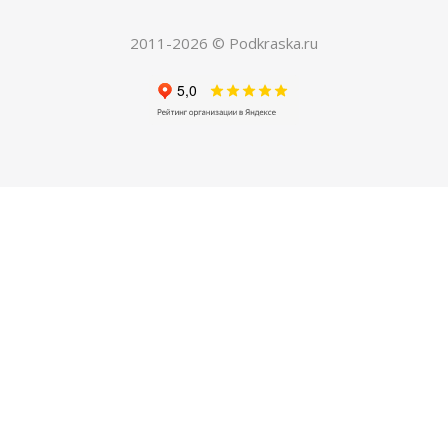
150
руб.
/шт
420
руб.
2011-2026 © Podkraska.ru
Экономия
270
руб.
ХИТ
РЕКОМЕНДУЕМ
04. Грунт по металлу автомобильный
Есть в наличии
250
руб.
/шт