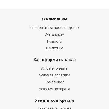
ХИТ
РЕКОМЕНДУЕМ
О компании
Контрактное производство
Оптовикам
Новости
Политика
02. Лак для подкраски сколов автомобиля 15 мл
Есть в наличии
Как оформить заказ
270
руб.
/шт
420
руб.
Условия оплаты
Экономия
150
руб.
Условия доставки
Самовывоз
Условия возврата
Узнать код краски
Подкрасить сколы