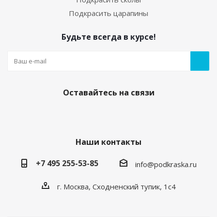
Подкрасить царапины
Будьте всегда в курсе!
05. Грунт по пластику (праймер) 20мл с кисточкой
Есть в наличии
250
руб.
/шт
Оставайтесь на связи
Наши контакты
+7 495 255-53-85
info@podkraska.ru
г. Москва, Сходненский тупик, 1с4
Средство для обезжиривания кузова
автомобиля. Флакон 20мл.
Есть в наличии